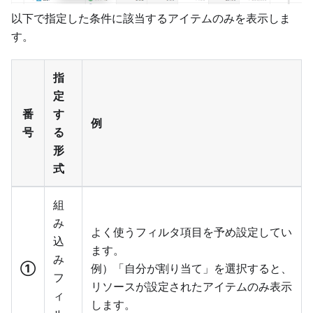
以下で指定した条件に該当するアイテムのみを表示しま
す。
指
定
番
す
例
号
る
形
式
組
み
よく使うフィルタ項目を予め設定してい
込
ます。
み
①
例）「自分が割り当て」を選択すると、
フ
リソースが設定されたアイテムのみ表示
ィ
します。