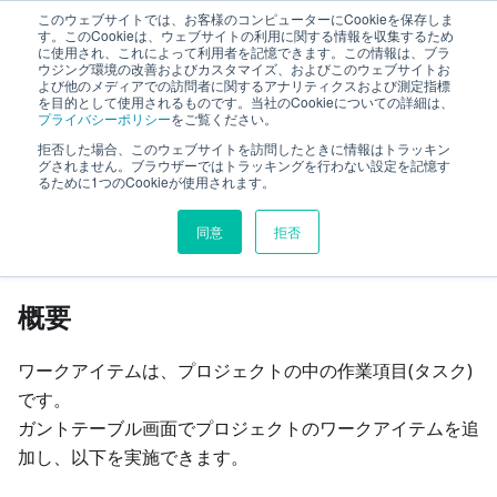
このウェブサイトでは、お客様のコンピューターにCookieを保存しま
TimeTracker RX ヘルプ
す。このCookieは、ウェブサイトの利用に関する情報を収集するため
に使用され、これによって利用者を記憶できます。この情報は、ブラ
ウジング環境の改善およびカスタマイズ、およびこのウェブサイトお
よび他のメディアでの訪問者に関するアナリティクスおよび測定指標
プロジェクト管理
を目的として使用されるものです。当社のCookieについての詳細は、
プライバシーポリシー
をご覧ください。
プロジェクト計画を立案する
ガントテーブルを編集する
拒否した場合、このウェブサイトを訪問したときに情報はトラッキン
グされません。ブラウザーではトラッキングを行わない設定を記憶す
るために1つのCookieが使用されます。
このページの見出し
同意
拒否
ガントテーブルを編集する
概要
ワークアイテムは、プロジェクトの中の作業項目(タスク)
です。
ガントテーブル画面でプロジェクトのワークアイテムを追
加し、以下を実施できます。