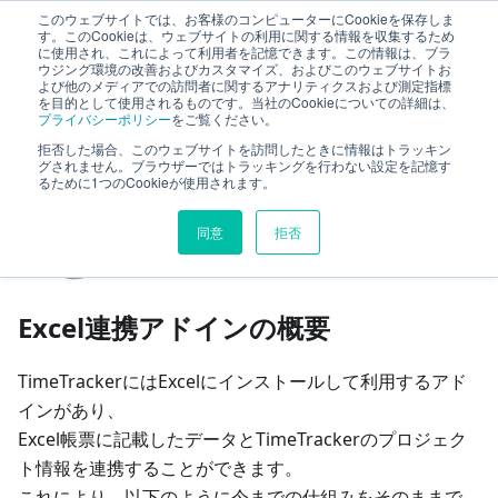
このウェブサイトでは、お客様のコンピューターにCookieを保存しま
TimeTracker RX ヘルプ
す。このCookieは、ウェブサイトの利用に関する情報を収集するため
に使用され、これによって利用者を記憶できます。この情報は、ブラ
ウジング環境の改善およびカスタマイズ、およびこのウェブサイトお
よび他のメディアでの訪問者に関するアナリティクスおよび測定指標
Excel連携
Excel連携アドインでできること
を目的として使用されるものです。当社のCookieについての詳細は、
プライバシーポリシー
をご覧ください。
拒否した場合、このウェブサイトを訪問したときに情報はトラッキン
このページの見出し
グされません。ブラウザーではトラッキングを行わない設定を記憶す
るために1つのCookieが使用されます。
Excel連携アドインでできる
同意
拒否
こと
Excel連携アドインの概要
TimeTrackerにはExcelにインストールして利用するアド
インがあり、
Excel帳票に記載したデータとTimeTrackerのプロジェク
ト情報を連携することができます。
これにより、以下のように今までの仕組みをそのままで、