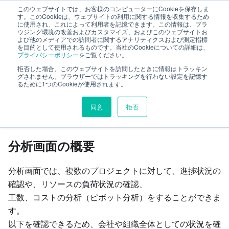
このウェブサイトでは、お客様のコンピューターにCookieを保存しま
TimeTracker RX ヘルプ
す。このCookieは、ウェブサイトの利用に関する情報を収集するため
に使用され、これによって利用者を記憶できます。この情報は、ブラ
ウジング環境の改善およびカスタマイズ、およびこのウェブサイトお
よび他のメディアでの訪問者に関するアナリティクスおよび測定指標
プロジェクト横断管理・分析
を目的として使用されるものです。当社のCookieについての詳細は、
プライバシーポリシー
をご覧ください。
分析画面でできること
拒否した場合、このウェブサイトを訪問したときに情報はトラッキン
グされません。ブラウザーではトラッキングを行わない設定を記憶す
るために1つのCookieが使用されます。
このページの見出し
同意
拒否
分析画面でできること
分析画面の概要
分析画面では、複数のプロジェクトに対して、進捗状況の
確認や、リソースの負荷状況の確認、
工数、コストの分析（ピボット分析）をすることができま
す。
以下を確認できるため、会社や組織全体としての状況を確