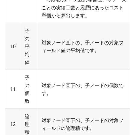
ごとの実績工数と履歴にあったコスト
単価から算出します。
子
の
対象ノード直下の、子ノードの対象フ
10
平
ィールド値の平均値です。
均
値
子
の
対象ノード直下の、子ノードの個数で
11
個
す。
数
論
対象ノード直下の、子ノードの対象フ
12
理
ィールドの論理積です。
積