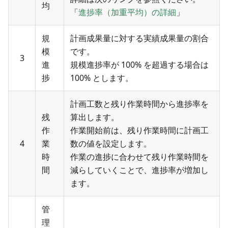
均
「
進捗率（加重平均）の詳細
」
規
計画成果量に対する実績成果量の割合
模
です。
3
進
規模進捗率が 100% を超過する場合は
捗
100% とします。
計画工数と残り作業時間から進捗率を
残
算出します。
作
作業開始前は、残り作業時間に計画工
4
業
数の値を設定します。
時
作業の進捗に合わせて残り作業時間を
間
減らしていくことで、進捗率が増加し
ます。
管
理