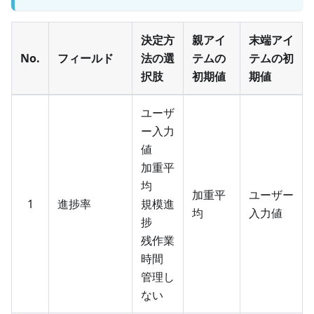
決定方
親アイ
末端アイ
No.
フィールド
法の選
テムの
テムの初
択肢
初期値
期値
ユーザ
ー入力
値
加重平
均
加重平
ユーザー
1
進捗率
規模進
均
入力値
捗
残作業
時間
管理し
ない