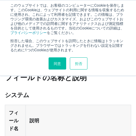
このウェブサイトでは、お客様のコンピューターにCookieを保存しま
TimeTracker RX ヘルプ
す。このCookieは、ウェブサイトの利用に関する情報を収集するため
に使用され、これによって利用者を記憶できます。この情報は、ブラ
ウジング環境の改善およびカスタマイズ、およびこのウェブサイトお
よび他のメディアでの訪問者に関するアナリティクスおよび測定指標
リファレンス
フィールド一覧
を目的として使用されるものです。当社のCookieについての詳細は、
プライバシーポリシー
をご覧ください。
拒否した場合、このウェブサイトを訪問したときに情報はトラッキン
このページの見出し
グされません。ブラウザーではトラッキングを行わない設定を記憶す
るために1つのCookieが使用されます。
フィールド一覧
同意
拒否
フィールドの名称と説明
システム
フィ
ール
説明
ド名