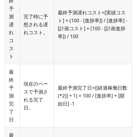
終
予
最終予測遅れコスト=[実績コス
測
完了時に予
ト] × (100 - [進捗率]) / [進捗率] -
遅
想される遅
[計画コスト] × (100 - [計画進捗
れ
れコスト。
率]) / 100
コ
ス
ト
最
終
現在のペー
予
最終予測完了日=([経過稼働日数
スで予測さ
測
(*2)] + 1) × 100 / [進捗率] + [開
れる完了
完
始日] -1
日。
了
日
最