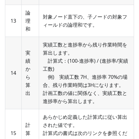
論
対象ノード直下の、子ノードの対象フ
13
理
ィールドの論理和です。
和
実績工数と進捗率から残り作業時間を
実
算出します。
績
計算式：(100-進捗率) / (進捗率/実績
か
工数)
14
ら
例) 実績工数 7H、進捗率 70%の場
算
合、残り作業時間は3Hになります。
出
計画工数の値に関係なく、実績工数と
進捗率から算出します。
あらかじめ定義した計算式に従い算出
計
された値です。
15
算
計算式の書式は次のリンクを参照くだ