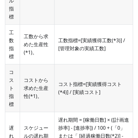
ル
指
標
工
工数から求
数
工数指標=[実績獲得工数(*3)] /
めた生産性
指
[管理対象の実績工数]
(*1)。
標
コ
ス
コストから
コスト指標=[実績獲得コスト
ト
求めた生産
(*4)] / [実績コスト]
指
性(*1)。
標
遅れ期間 = [稼働日数] × ([計画進
遅
スケジュー
捗率] - [進捗率]) / 100 + (「0」
れ
ルの遅れ期
または「 [経過稼働日数(*2)] -