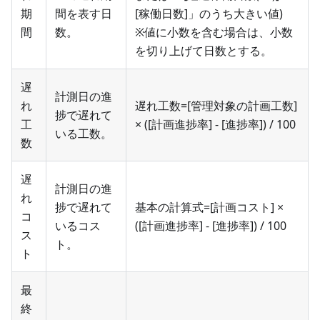
期
間を表す日
[稼働日数]」のうち大きい値)
間
数。
※値に小数を含む場合は、小数
を切り上げて日数とする。
遅
計測日の進
れ
遅れ工数=[管理対象の計画工数]
捗で遅れて
工
× ([計画進捗率] - [進捗率]) / 100
いる工数。
数
遅
計測日の進
れ
捗で遅れて
基本の計算式=[計画コスト] ×
コ
いるコス
([計画進捗率] - [進捗率]) / 100
ス
ト。
ト
最
終