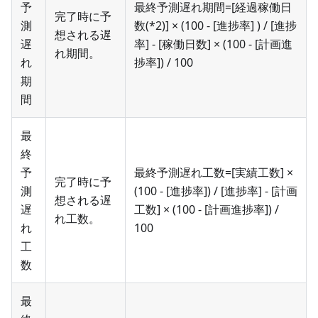
予
最終予測遅れ期間=[経過稼働日
完了時に予
測
数(*2)] × (100 - [進捗率] ) / [進捗
想される遅
遅
率] - [稼働日数] × (100 - [計画進
れ期間。
れ
捗率]) / 100
期
間
最
終
予
最終予測遅れ工数=[実績工数] ×
完了時に予
測
(100 - [進捗率]) / [進捗率] - [計画
想される遅
遅
工数] × (100 - [計画進捗率]) /
れ工数。
れ
100
工
数
最