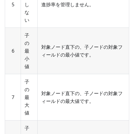
5
し
進捗率を管理しません。
な
い
子
の
対象ノード直下の、子ノードの対象フ
6
最
ィールドの最小値です。
小
値
子
の
対象ノード直下の、子ノードの対象フ
7
最
ィールドの最大値です。
大
値
子