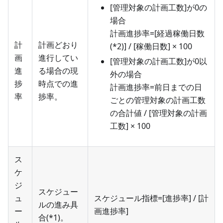
[管理対象の計画工数]が0の
場合
計画進捗率=[経過稼働日数
計
計画どおり
(*2)] / [稼働日数] × 100
画
進行してい
[管理対象の計画工数]が0以
進
る場合の現
外の場合
捗
時点での進
計画進捗率=前日までの日
率
捗率。
ごとの管理対象の計画工数
の合計値 / [管理対象の計画
工数] × 100
ス
ケ
ジ
スケジュー
ュ
スケジュール指標=[進捗率] / [計
ルの進み具
ー
画進捗率]
合(*1)。