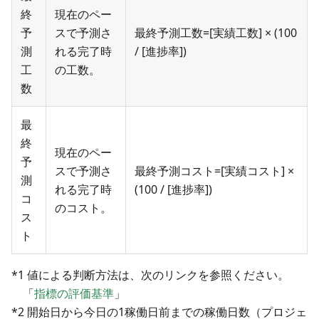
終
現在のペー
予
スで予測さ
最終予測工数=[実績工数] × (100
測
れる完了時
/ [進捗率])
工
の工数。
数
最
終
現在のペー
予
スで予測さ
最終予測コスト=[実績コスト] ×
測
れる完了時
(100 / [進捗率])
コ
のコスト。
ス
ト
*1 値による判断方法は、次のリンクを参照ください。
「
指標の評価基準
」
*2 開始日から今日の1稼働日前までの稼働日数（プロジェ