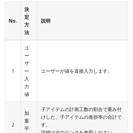
決
定
No.
説明
方
法
ユ
ー
ザ
1
ー
ユーザーが値を直接入力します。
入
力
値
子アイテムの計画工数の割合で重み付
加
けした、子アイテムの進捗率の合計で
重
2
す。
平
詳細は次のリンクを参照ください。