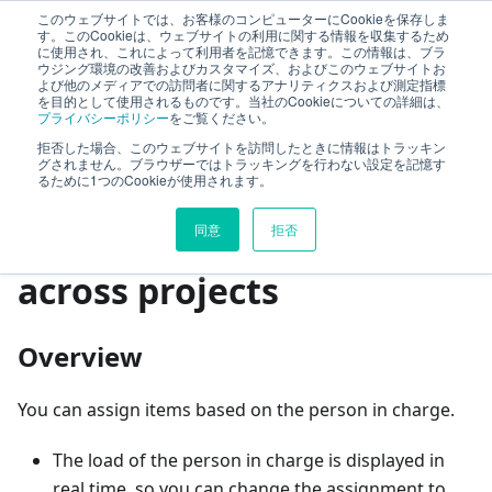
このウェブサイトでは、お客様のコンピューターにCookieを保存しま
TimeTracker Help
す。このCookieは、ウェブサイトの利用に関する情報を収集するため
に使用され、これによって利用者を記憶できます。この情報は、ブラ
ウジング環境の改善およびカスタマイズ、およびこのウェブサイトお
よび他のメディアでの訪問者に関するアナリティクスおよび測定指標
MyPage
を目的として使用されるものです。当社のCookieについての詳細は、
プライバシーポリシー
をご覧ください。
Adjust member allocation across projects
拒否した場合、このウェブサイトを訪問したときに情報はトラッキン
グされません。ブラウザーではトラッキングを行わない設定を記憶す
るために1つのCookieが使用されます。
On this page
同意
拒否
Adjust member allocation
across projects
Overview
You can assign items based on the person in charge.
The load of the person in charge is displayed in
real time, so you can change the assignment to