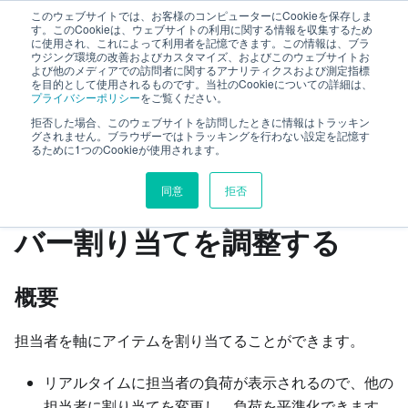
このウェブサイトでは、お客様のコンピューターにCookieを保存しま
TimeTracker RX ヘルプ
す。このCookieは、ウェブサイトの利用に関する情報を収集するため
に使用され、これによって利用者を記憶できます。この情報は、ブラ
ウジング環境の改善およびカスタマイズ、およびこのウェブサイトお
よび他のメディアでの訪問者に関するアナリティクスおよび測定指標
マイページ
を目的として使用されるものです。当社のCookieについての詳細は、
プライバシーポリシー
をご覧ください。
プロジェクトを跨いでメンバー割り当てを調整する
拒否した場合、このウェブサイトを訪問したときに情報はトラッキン
グされません。ブラウザーではトラッキングを行わない設定を記憶す
るために1つのCookieが使用されます。
このページの見出し
同意
拒否
プロジェクトを跨いでメン
バー割り当てを調整する
概要
担当者を軸にアイテムを割り当てることができます。
リアルタイムに担当者の負荷が表示されるので、他の
担当者に割り当てを変更し、負荷を平準化できます。