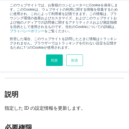
このウェブサイトでは、お客様のコンピューターにCookieを保存しま
TimeTracker RX Web API ヘルプ
す。このCookieは、ウェブサイトの利用に関する情報を収集するため
に使用され、これによって利用者を記憶できます。この情報は、ブラ
ウジング環境の改善およびカスタマイズ、およびこのウェブサイトお
よび他のメディアでの訪問者に関するアナリティクスおよび測定指標
リファレンス
system
users
を目的として使用されるものです。当社のCookieについての詳細は、
プライバシーポリシー
をご覧ください。
preference
設定情報の更新
拒否した場合、このウェブサイトを訪問したときに情報はトラッキン
グされません。ブラウザーではトラッキングを行わない設定を記憶す
るために1つのCookieが使用されます。
このページの見出し
同意
拒否
設定情報の更新
説明
指定した ID の設定情報を更新します。
必要権限