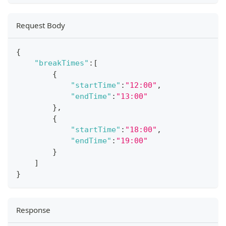
Request Body
{
"breakTimes"
:
[
{
"startTime"
:
"12:00"
,
"endTime"
:
"13:00"
}
,
{
"startTime"
:
"18:00"
,
"endTime"
:
"19:00"
}
]
}
Response