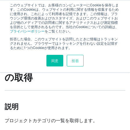
このウェブサイトでは、お客様のコンピューターにCookieを保存しま
TimeTracker RX Web API ヘルプ
す。このCookieは、ウェブサイトの利用に関する情報を収集するため
に使用され、これによって利用者を記憶できます。この情報は、ブラ
ウジング環境の改善およびカスタマイズ、およびこのウェブサイトお
よび他のメディアでの訪問者に関するアナリティクスおよび測定指標
リファレンス
system
を目的として使用されるものです。当社のCookieについての詳細は、
プライバシーポリシー
をご覧ください。
projectCategories
プロジェクトカテゴリ一覧の取得
拒否した場合、このウェブサイトを訪問したときに情報はトラッキン
グされません。ブラウザーではトラッキングを行わない設定を記憶す
るために1つのCookieが使用されます。
このページの見出し
同意
拒否
プロジェクトカテゴリ一覧
の取得
説明
プロジェクトカテゴリの一覧を取得します。