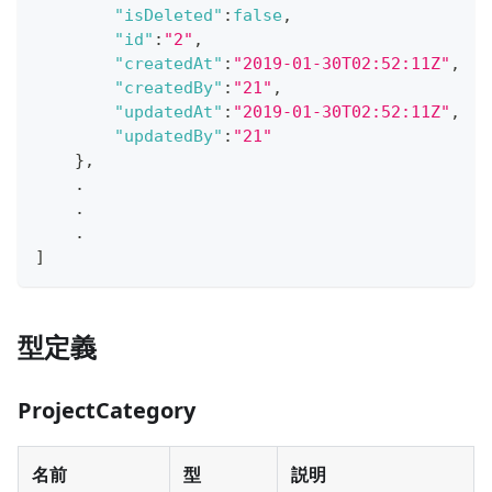
"isDeleted"
:
false
,
"id"
:
"2"
,
"createdAt"
:
"2019-01-30T02:52:11Z"
,
"createdBy"
:
"21"
,
"updatedAt"
:
"2019-01-30T02:52:11Z"
,
"updatedBy"
:
"21"
}
,
    .
    .
    .
]
型定義
ProjectCategory
名前
型
説明