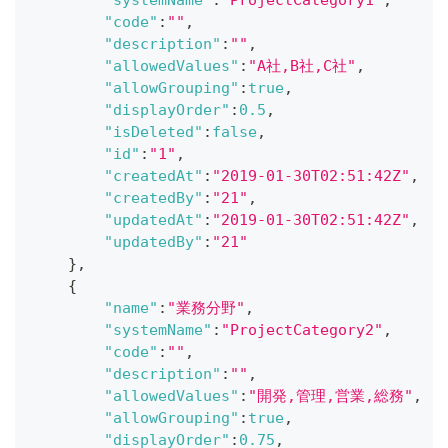
"systemName"
:
"ProjectCategory1"
,
"code"
:
""
,
"description"
:
""
,
"allowedValues"
:
"A社,B社,C社"
,
"allowGrouping"
:
true
,
"displayOrder"
:
0.5
,
"isDeleted"
:
false
,
"id"
:
"1"
,
"createdAt"
:
"2019-01-30T02:51:42Z"
,
"createdBy"
:
"21"
,
"updatedAt"
:
"2019-01-30T02:51:42Z"
,
"updatedBy"
:
"21"
}
,
{
"name"
:
"業務分野"
,
"systemName"
:
"ProjectCategory2"
,
"code"
:
""
,
"description"
:
""
,
"allowedValues"
:
"開発,管理,営業,総務"
,
"allowGrouping"
:
true
,
"displayOrder"
:
0.75
,