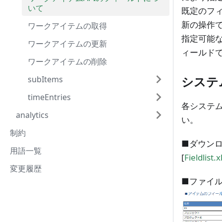
いて
既定のフ
新の操作
ワークアイテムの取得
指定可能
ワークアイテムの更新
ィールド
ワークアイテムの削除
システ
subItems
timeEntries
各システ
analytics
い。
制約
■ダウン
用語一覧
[
Fieldlist.x
変更履歴
■ファイ