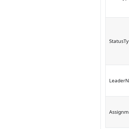
StatusT
Leader
Assignm