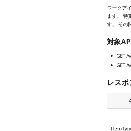
ワークア
ます。 
す。 そ
対象AP
GET /
GET /
レスポ
ItemTy