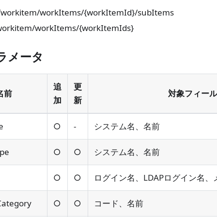
/workitem/workItems/{workItemId}/subItems
workitem/workItems/{workItemIds}
ラメータ
追
更
名前
対象フィー
加
新
e
○
-
システム名、名前
ype
○
○
システム名、名前
○
○
ログイン名、LDAPログイン名
Category
○
○
コード、名前