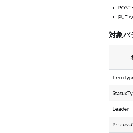
POST 
PUT /
対象パ
ItemTyp
StatusT
Leader
Process