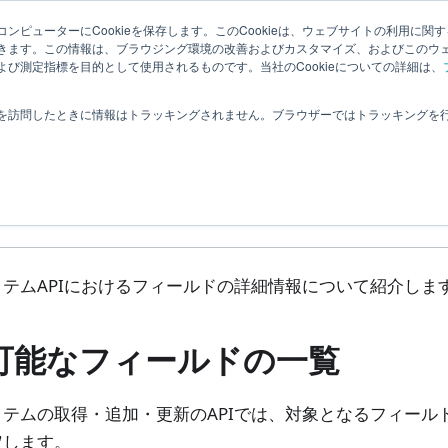
How To
サンプルコード
関連ページ
ンピューターにCookieを保存します。このCookieは、ウェブサイトの利用に関
きます。この情報は、ブラウジング環境の改善およびカスタマイズ、およびこのウ
び測定指標を目的として使用されるものです。当社のCookieについての詳細は、
リファレンス
workitem
workItems
ワークアイテムAPI
を訪問したときに情報はトラッキングされません。ブラウザーではトラッキングを
クアイテムAPIのフィ
いて
テムAPIにおけるフィールドの詳細情報について紹介しま
可能なフィールドの一覧
テムの取得・追加・更新のAPIでは、対象となるフィールドを f
定します。