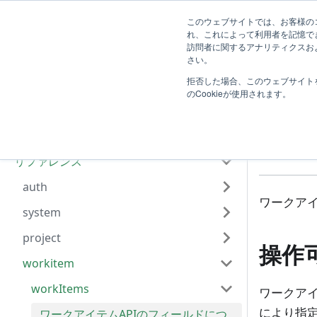
TimeTracker RX Web API ヘルプ
リファレンス
このウェブサイトでは、お客様のコ
れ、これによって利用者を記憶で
訪問者に関するアナリティクスおよ
はじめに
さい。
拒否した場合、このウェブサイト
Web APIの利用方法
ワー
のCookieが使用されます。
共通仕様
つ
Web API一覧
リファレンス
auth
ワークアイ
system
project
操作
workitem
workItems
ワークアイ
により指
ワークアイテムAPIのフィールドにつ