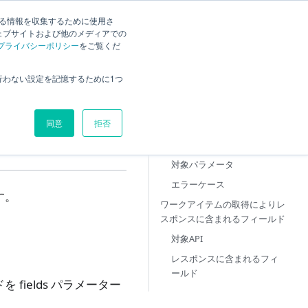
検索
する情報を収集するために使用さ
ェブサイトおよび他のメディアでの
プライバシーポリシー
をご覧くだ
のフィールドについて
操作可能なフィールドの一覧
行わない設定を記憶するために1つ
ールドに
システムフィールド一覧
名前によるワークアイテムの追
同意
拒否
加・更新
対象API
対象パラメータ
エラーケース
す。
ワークアイテムの取得によりレ
スポンスに含まれるフィールド
対象API
レスポンスに含まれるフィ
ールド
ields パラメーター