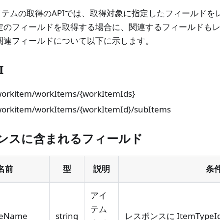
イテムの取得のAPIでは、取得対象に指定したフィールドを
特定のフィールドを取得する場合に、関連するフィールドも
の関連フィールドについて以下に示します。
I
workitem/workItems/{workItemIds}
workitem/workItems/{workItemId}/subItems
ンスに含まれるフィールド
名前
型
説明
条
アイ
テム
peName
string
レスポンスに ItemType