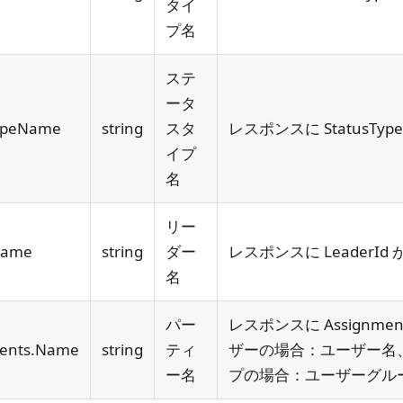
タイ
プ名
ステ
ータ
ypeName
string
スタ
レスポンスに StatusTyp
イプ
名
リー
Name
string
ダー
レスポンスに LeaderId
名
パー
レスポンスに Assignme
ents.Name
string
ティ
ザーの場合：ユーザー名
ー名
プの場合：ユーザーグル