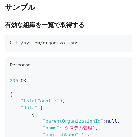
サンプル
有効な組織を一覧で取得する
GET /system/organizations
Response
200
 OK
{
"totalCount"
:
19
,
"data"
:
[
{
"parentOrganizationId"
:
null
,
"name"
:
"システム管理"
,
"englishName"
:
""
,