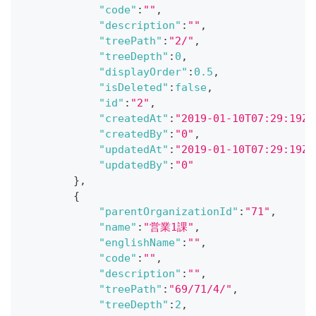
"code"
:
""
,
"description"
:
""
,
"treePath"
:
"2/"
,
"treeDepth"
:
0
,
"displayOrder"
:
0.5
,
"isDeleted"
:
false
,
"id"
:
"2"
,
"createdAt"
:
"2019-01-10T07:29:19Z"
"createdBy"
:
"0"
,
"updatedAt"
:
"2019-01-10T07:29:19Z"
"updatedBy"
:
"0"
}
,
{
"parentOrganizationId"
:
"71"
,
"name"
:
"営業1課"
,
"englishName"
:
""
,
"code"
:
""
,
"description"
:
""
,
"treePath"
:
"69/71/4/"
,
"treeDepth"
:
2
,