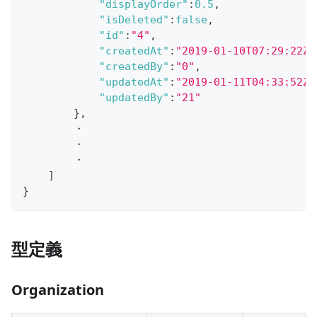
"displayOrder"
:
0.5
,
"isDeleted"
:
false
,
"id"
:
"4"
,
"createdAt"
:
"2019-01-10T07:29:22Z"
"createdBy"
:
"0"
,
"updatedAt"
:
"2019-01-11T04:33:52Z"
"updatedBy"
:
"21"
}
,
        ・
        ・
        ・
]
}
型定義
Organization