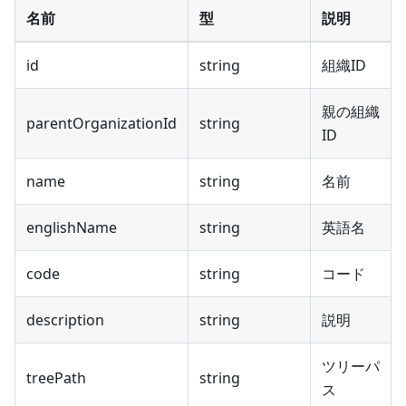
名前
型
説明
id
string
組織ID
親の組織
parentOrganizationId
string
ID
name
string
名前
englishName
string
英語名
code
string
コード
description
string
説明
ツリーパ
treePath
string
ス