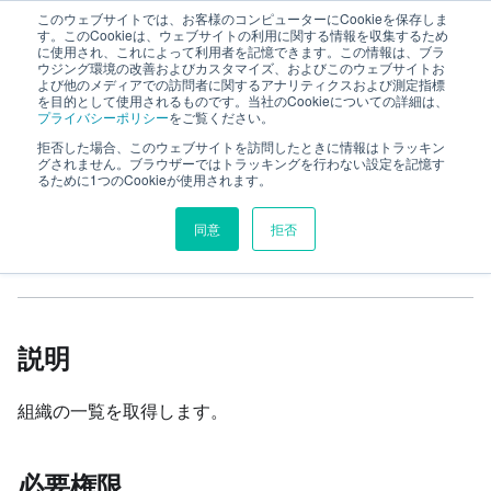
このウェブサイトでは、お客様のコンピューターにCookieを保存しま
TimeTracker RX Web API ヘルプ
す。このCookieは、ウェブサイトの利用に関する情報を収集するため
に使用され、これによって利用者を記憶できます。この情報は、ブラ
ウジング環境の改善およびカスタマイズ、およびこのウェブサイトお
よび他のメディアでの訪問者に関するアナリティクスおよび測定指標
リファレンス
system
organizations
を目的として使用されるものです。当社のCookieについての詳細は、
プライバシーポリシー
をご覧ください。
組織一覧の取得
拒否した場合、このウェブサイトを訪問したときに情報はトラッキン
グされません。ブラウザーではトラッキングを行わない設定を記憶す
るために1つのCookieが使用されます。
このページの見出し
同意
拒否
組織一覧の取得
説明
組織の一覧を取得します。
必要権限