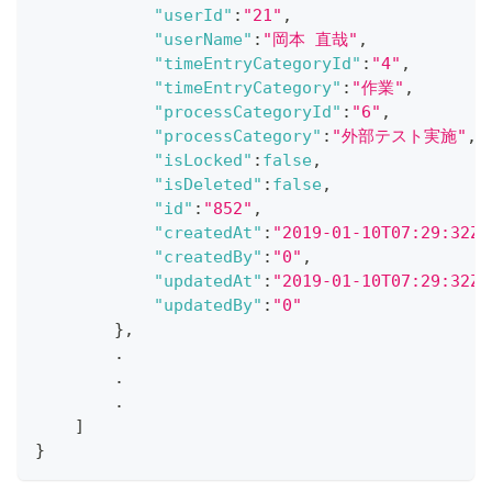
"userId"
:
"21"
,
"userName"
:
"岡本 直哉"
,
"timeEntryCategoryId"
:
"4"
,
"timeEntryCategory"
:
"作業"
,
"processCategoryId"
:
"6"
,
"processCategory"
:
"外部テスト実施"
,
"isLocked"
:
false
,
"isDeleted"
:
false
,
"id"
:
"852"
,
"createdAt"
:
"2019-01-10T07:29:32Z"
"createdBy"
:
"0"
,
"updatedAt"
:
"2019-01-10T07:29:32Z"
"updatedBy"
:
"0"
}
,
        .
        .
        .
]
}