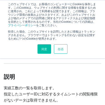
このウェブサイトでは、お客様のコンピューターにCookieを保存しま
TimeTracker RX Web API ヘルプ
す。このCookieは、ウェブサイトの利用に関する情報を収集するため
に使用され、これによって利用者を記憶できます。この情報は、ブラ
ウジング環境の改善およびカスタマイズ、およびこのウェブサイトお
よび他のメディアでの訪問者に関するアナリティクスおよび測定指標
リファレンス
system
users
を目的として使用されるものです。当社のCookieについての詳細は、
プライバシーポリシー
をご覧ください。
timeEntries
実績工数一覧の取得
拒否した場合、このウェブサイトを訪問したときに情報はトラッキン
グされません。ブラウザーではトラッキングを行わない設定を記憶す
るために1つのCookieが使用されます。
このページの見出し
同意
拒否
実績工数一覧の取得
説明
実績工数の一覧を取得します。
指定したユーザーIDに対応するタイムシートの閲覧権限
がないデータは取得できません。