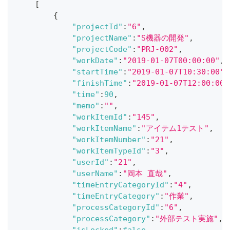
[
{
"projectId"
:
"6"
,
"projectName"
:
"S機器の開発"
,
"projectCode"
:
"PRJ-002"
,
"workDate"
:
"2019-01-07T00:00:00"
,
"startTime"
:
"2019-01-07T10:30:00"
,
"finishTime"
:
"2019-01-07T12:00:00"
"time"
:
90
,
"memo"
:
""
,
"workItemId"
:
"145"
,
"workItemName"
:
"アイテム1テスト"
,
"workItemNumber"
:
"21"
,
"workItemTypeId"
:
"3"
,
"userId"
:
"21"
,
"userName"
:
"岡本 直哉"
,
"timeEntryCategoryId"
:
"4"
,
"timeEntryCategory"
:
"作業"
,
"processCategoryId"
:
"6"
,
"processCategory"
:
"外部テスト実施"
,