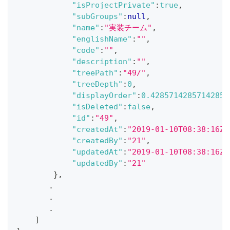
"isProjectPrivate"
:
true
,
"subGroups"
:
null
,
"name"
:
"実装チーム"
,
"englishName"
:
""
,
"code"
:
""
,
"description"
:
""
,
"treePath"
:
"49/"
,
"treeDepth"
:
0
,
"displayOrder"
:
0.42857142857142855
"isDeleted"
:
false
,
"id"
:
"49"
,
"createdAt"
:
"2019-01-10T08:38:16Z"
"createdBy"
:
"21"
,
"updatedAt"
:
"2019-01-10T08:38:16Z"
"updatedBy"
:
"21"
}
,
       .
       .
       .
]