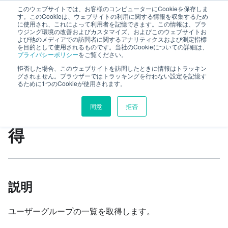
このウェブサイトでは、お客様のコンピューターにCookieを保存しま
TimeTracker RX Web API ヘルプ
す。このCookieは、ウェブサイトの利用に関する情報を収集するため
に使用され、これによって利用者を記憶できます。この情報は、ブラ
ウジング環境の改善およびカスタマイズ、およびこのウェブサイトお
よび他のメディアでの訪問者に関するアナリティクスおよび測定指標
リファレンス
system
userGroups
を目的として使用されるものです。当社のCookieについての詳細は、
プライバシーポリシー
をご覧ください。
ユーザーグループ一覧の取得
拒否した場合、このウェブサイトを訪問したときに情報はトラッキン
グされません。ブラウザーではトラッキングを行わない設定を記憶す
るために1つのCookieが使用されます。
このページの見出し
同意
拒否
ユーザーグループ一覧の取
得
説明
ユーザーグループの一覧を取得します。