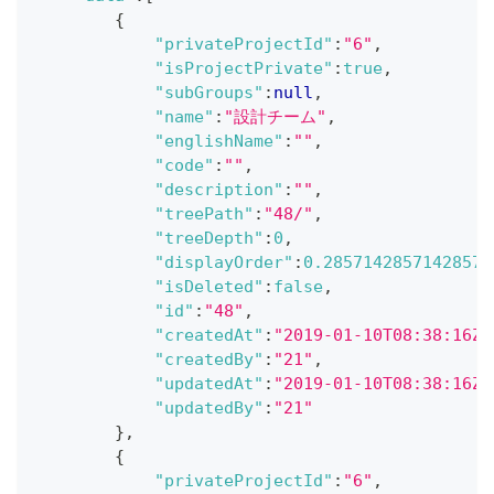
{
"privateProjectId"
:
"6"
,
"isProjectPrivate"
:
true
,
"subGroups"
:
null
,
"name"
:
"設計チーム"
,
"englishName"
:
""
,
"code"
:
""
,
"description"
:
""
,
"treePath"
:
"48/"
,
"treeDepth"
:
0
,
"displayOrder"
:
0.2857142857142857
,
"isDeleted"
:
false
,
"id"
:
"48"
,
"createdAt"
:
"2019-01-10T08:38:16Z"
"createdBy"
:
"21"
,
"updatedAt"
:
"2019-01-10T08:38:16Z"
"updatedBy"
:
"21"
}
,
{
"privateProjectId"
:
"6"
,