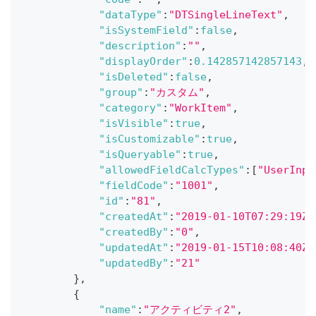
"dataType"
:
"DTSingleLineText"
,
"isSystemField"
:
false
,
"description"
:
""
,
"displayOrder"
:
0.142857142857143
,
"isDeleted"
:
false
,
"group"
:
"カスタム"
,
"category"
:
"WorkItem"
,
"isVisible"
:
true
,
"isCustomizable"
:
true
,
"isQueryable"
:
true
,
"allowedFieldCalcTypes"
:
[
"UserInpu
"fieldCode"
:
"1001"
,
"id"
:
"81"
,
"createdAt"
:
"2019-01-10T07:29:19Z"
"createdBy"
:
"0"
,
"updatedAt"
:
"2019-01-15T10:08:40Z"
"updatedBy"
:
"21"
}
,
{
"name"
:
"アクティビティ2"
,