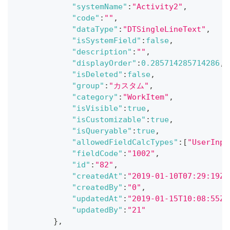
"systemName"
:
"Activity2"
,
"code"
:
""
,
"dataType"
:
"DTSingleLineText"
,
"isSystemField"
:
false
,
"description"
:
""
,
"displayOrder"
:
0.285714285714286
,
"isDeleted"
:
false
,
"group"
:
"カスタム"
,
"category"
:
"WorkItem"
,
"isVisible"
:
true
,
"isCustomizable"
:
true
,
"isQueryable"
:
true
,
"allowedFieldCalcTypes"
:
[
"UserInpu
"fieldCode"
:
"1002"
,
"id"
:
"82"
,
"createdAt"
:
"2019-01-10T07:29:19Z"
"createdBy"
:
"0"
,
"updatedAt"
:
"2019-01-15T10:08:55Z"
"updatedBy"
:
"21"
}
,