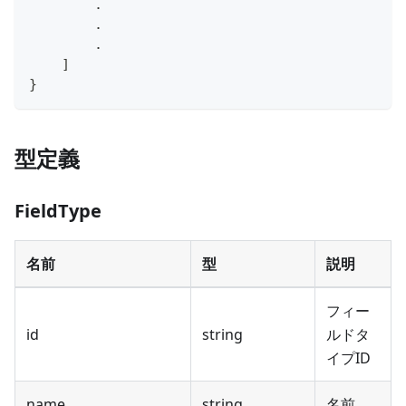
        .
        .
        .
]
}
型定義
FieldType
名前
型
説明
フィー
id
string
ルドタ
イプID
name
string
名前