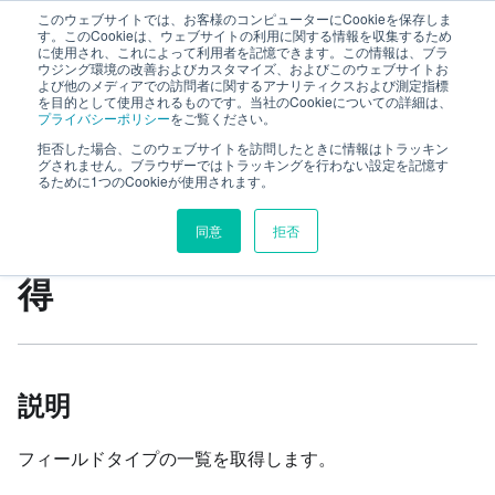
このウェブサイトでは、お客様のコンピューターにCookieを保存しま
TimeTracker RX Web API ヘルプ
す。このCookieは、ウェブサイトの利用に関する情報を収集するため
に使用され、これによって利用者を記憶できます。この情報は、ブラ
ウジング環境の改善およびカスタマイズ、およびこのウェブサイトお
よび他のメディアでの訪問者に関するアナリティクスおよび測定指標
リファレンス
system
fieldTypes
を目的として使用されるものです。当社のCookieについての詳細は、
プライバシーポリシー
をご覧ください。
フィールドタイプ一覧の取得
拒否した場合、このウェブサイトを訪問したときに情報はトラッキン
グされません。ブラウザーではトラッキングを行わない設定を記憶す
るために1つのCookieが使用されます。
このページの見出し
同意
拒否
フィールドタイプ一覧の取
得
説明
フィールドタイプの一覧を取得します。