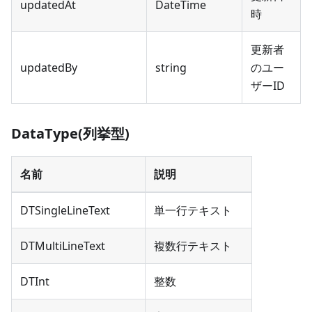
updatedAt
DateTime
時
更新者
updatedBy
string
のユー
ザーID
DataType(列挙型)
名前
説明
DTSingleLineText
単一行テキスト
DTMultiLineText
複数行テキスト
DTInt
整数