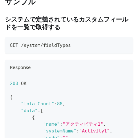
サンプル
システムで定義されているカスタムフィール
ドを一覧で取得する
GET /system/fieldTypes
Response
200
 OK
{
"totalCount"
:
88
,
"data"
:
[
{
"name"
:
"アクティビティ1"
,
"systemName"
:
"Activity1"
,
"code"
:
""
,