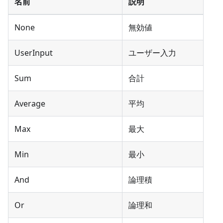
名前
説明
None
無効値
UserInput
ユーザー入力
Sum
合計
Average
平均
Max
最大
Min
最小
And
論理積
Or
論理和