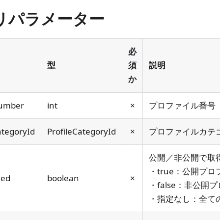
リパラメーター
必
型
須
説明
か
Number
int
×
プロファイル番号
ategoryId
ProfileCategoryId
×
プロファイルカテゴ
公開／非公開で取
・true：公開プ
hed
boolean
×
・false：非公開
・指定なし：全て