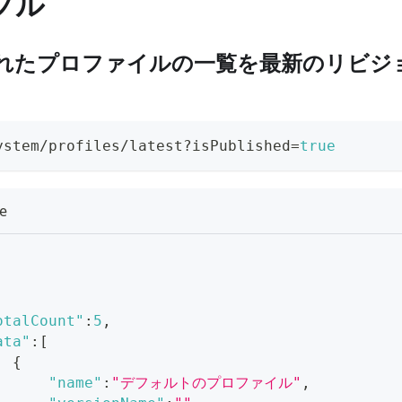
プル
れたプロファイルの一覧を最新のリビジ
ystem/profiles/latest?isPublished=
true
e
otalCount"
:
5
,
ata"
:
[
{
"name"
:
"デフォルトのプロファイル"
,