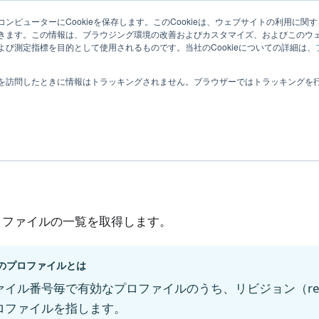
How To
サンプルコード
関連ページ
ンピューターにCookieを保存します。このCookieは、ウェブサイトの利用に関
きます。この情報は、ブラウジング環境の改善およびカスタマイズ、およびこのウ
び測定指標を目的として使用されるものです。当社のCookieについての詳細は、
リファレンス
system
profiles
最新プロファイルの一覧取
を訪問したときに情報はトラッキングされません。ブラウザーではトラッキングを
新プロファイルの一覧取
ロファイルの一覧を取得します。
のプロファイルとは
ァイル番号毎で有効なプロファイルのうち、リビジョン（revi
ロファイルを指します。