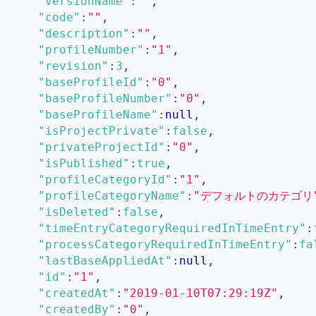
"versionName"
:
""
,
"code"
:
""
,
"description"
:
""
,
"profileNumber"
:
"1"
,
"revision"
:
3
,
"baseProfileId"
:
"0"
,
"baseProfileNumber"
:
"0"
,
"baseProfileName"
:
null
,
"isProjectPrivate"
:
false
,
"privateProjectId"
:
"0"
,
"isPublished"
:
true
,
"profileCategoryId"
:
"1"
,
"profileCategoryName"
:
"デフォルトのカテゴリ
"isDeleted"
:
false
,
"timeEntryCategoryRequiredInTimeEntry"
:
"processCategoryRequiredInTimeEntry"
:
fa
"lastBaseAppliedAt"
:
null
,
"id"
:
"1"
,
"createdAt"
:
"2019-01-10T07:29:19Z"
,
"createdBy"
:
"0"
,