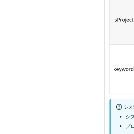
isProjec
keyword
シス
シ
プ