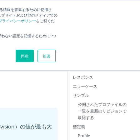
検索
する情報を収集するために使用さ
ェブサイトおよび他のメディアでの
プライバシーポリシー
をご覧くだ
得
説明
行わない設定を記憶するために1つ
得
必要権限
URL
同意
拒否
パスパラメーター
クエリパラメーター
レスポンス
エラーケース
サンプル
公開されたプロファイルの
一覧を最新のリビジョンで
取得する
sion）の値が最も大
型定義
Profile