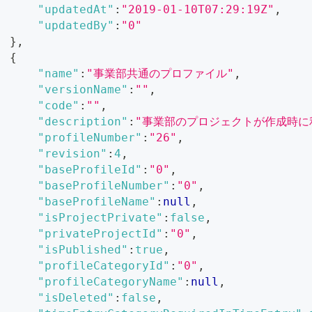
"updatedAt"
:
"2019-01-10T07:29:19Z"
,
"updatedBy"
:
"0"
}
,
{
"name"
:
"事業部共通のプロファイル"
,
"versionName"
:
""
,
"code"
:
""
,
"description"
:
"事業部のプロジェクトが作成時に
"profileNumber"
:
"26"
,
"revision"
:
4
,
"baseProfileId"
:
"0"
,
"baseProfileNumber"
:
"0"
,
"baseProfileName"
:
null
,
"isProjectPrivate"
:
false
,
"privateProjectId"
:
"0"
,
"isPublished"
:
true
,
"profileCategoryId"
:
"0"
,
"profileCategoryName"
:
null
,
"isDeleted"
:
false
,