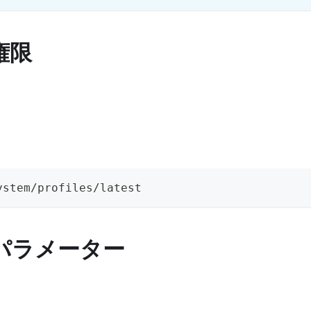
権限
ystem/profiles/latest
パラメーター