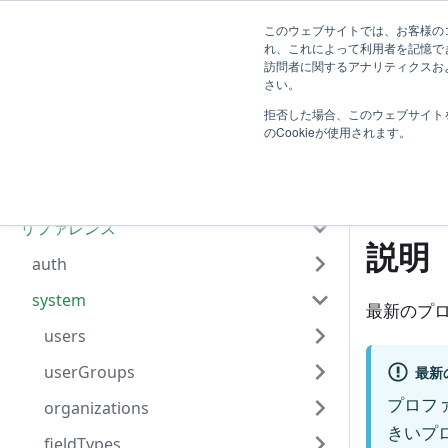
TimeTracker RX Web API ヘルプ
リファレンス
このウェブサイトでは、お客様のコ
れ、これによって利用者を記憶で
訪問者に関するアナリティクスおよ
はじめに
さい。
拒否した場合、このウェブサイト
Web APIの利用方法
最
のCookieが使用されます。
共通仕様
Web API一覧
リファレンス
説明
auth
system
最新のプ
users
userGroups
最新
プロフ
organizations
きいプ
fieldTypes