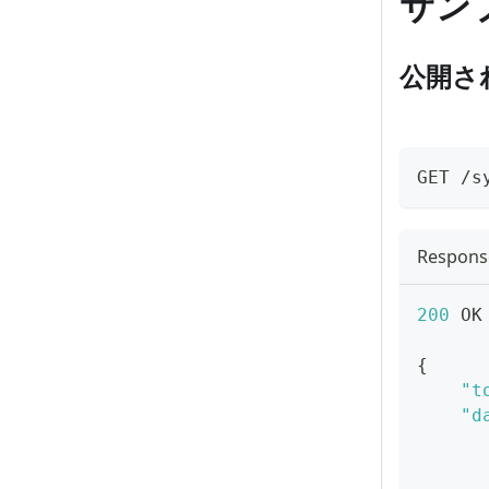
サン
公開さ
GET /s
Respons
200
 OK
{
"t
"d