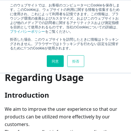
このウェブサイトでは、お客様のコンピューターにCookieを保存しま
TimeTracker Help
す。このCookieは、ウェブサイトの利用に関する情報を収集するため
に使用され、これによって利用者を記憶できます。この情報は、ブラ
ウジング環境の改善およびカスタマイズ、およびこのウェブサイトお
よび他のメディアでの訪問者に関するアナリティクスおよび測定指標
Optional Products
Feedback
を目的として使用されるものです。当社のCookieについての詳細は、
プライバシーポリシー
をご覧ください。
Information Gathering Regarding Usage
拒否した場合、このウェブサイトを訪問したときに情報はトラッキン
グされません。ブラウザーではトラッキングを行わない設定を記憶す
るために1つのCookieが使用されます。
On this page
同意
拒否
Information Gathering
Regarding Usage
Introduction
We aim to improve the user experience so that our
products can be utilized more effectively by our
customers.