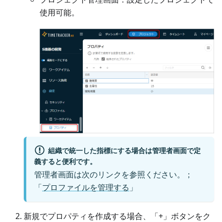
使用可能。
組織で統一した指標にする場合は管理者画面で定
義すると便利です。
管理者画面は次のリンクを参照ください。；
「
プロファイルを管理する
」
新規でプロパティを作成する場合、「+」ボタンをク