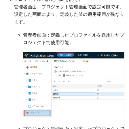
管理者画面、プロジェクト管理画面で設定可能です。
設定した画面により、定義した値の適用範囲が異なり
ます。
管理者画面：定義したプロファイルを適用したプ
ロジェクトで使用可能。
プロジェクト管理画面：設定したプロジェクトで