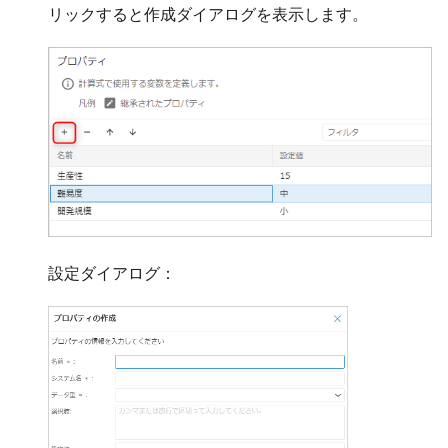
リックすると作成ダイアログを表示します。
設定ダイアログ：