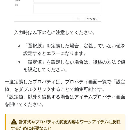
入力時は以下の点に注意してください。
「選択肢」を定義した場合、定義していない値を
設定するとエラーになります。
「設定値」を設定しない場合は、後述の方法で値
を設定してください。
一度定義したプロパティは、プロパティ画面一覧で「設定
値」をダブルクリックすることで編集可能です。
「設定値」以外を編集する場合はアイテムプロパティ画面
を開いてください。
計算式やプロパティの変更内容をワークアイテムに反映
するために必要なこと