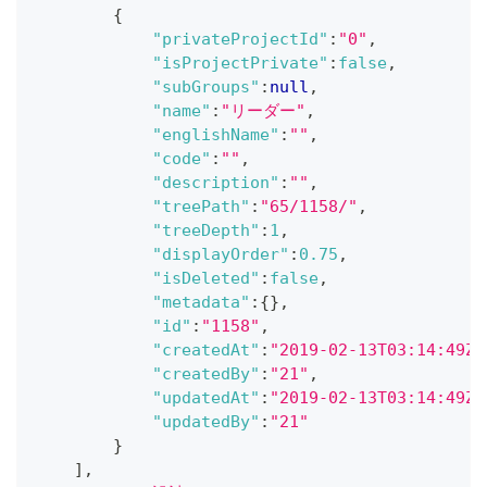
{
"privateProjectId"
:
"0"
,
"isProjectPrivate"
:
false
,
"subGroups"
:
null
,
"name"
:
"リーダー"
,
"englishName"
:
""
,
"code"
:
""
,
"description"
:
""
,
"treePath"
:
"65/1158/"
,
"treeDepth"
:
1
,
"displayOrder"
:
0.75
,
"isDeleted"
:
false
,
"metadata"
:
{
}
,
"id"
:
"1158"
,
"createdAt"
:
"2019-02-13T03:14:49Z"
"createdBy"
:
"21"
,
"updatedAt"
:
"2019-02-13T03:14:49Z"
"updatedBy"
:
"21"
}
]
,