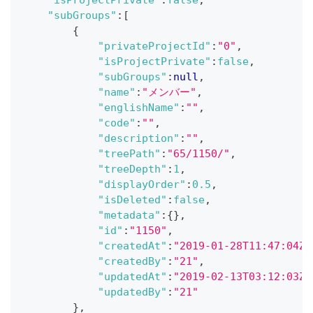
"isProjectPrivate"
:
false
,
"subGroups"
:
[
{
"privateProjectId"
:
"0"
,
"isProjectPrivate"
:
false
,
"subGroups"
:
null
,
"name"
:
"メンバー"
,
"englishName"
:
""
,
"code"
:
""
,
"description"
:
""
,
"treePath"
:
"65/1150/"
,
"treeDepth"
:
1
,
"displayOrder"
:
0.5
,
"isDeleted"
:
false
,
"metadata"
:
{
}
,
"id"
:
"1150"
,
"createdAt"
:
"2019-01-28T11:47:04Z"
"createdBy"
:
"21"
,
"updatedAt"
:
"2019-02-13T03:12:03Z"
"updatedBy"
:
"21"
}
,