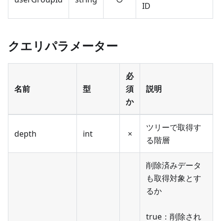
ID
クエリパラメーター
必
名前
型
須
説明
か
ツリーで取得す
depth
int
×
る階層
削除済みデータ
も取得対象とす
るか
true：削除され