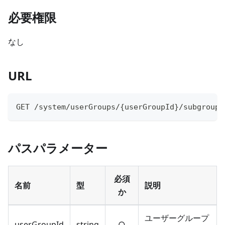
必要権限
なし
URL
GET /system/userGroups/
{
userGroupId
}
/subgroups
パスパラメーター
必須
名前
型
説明
か
ユーザーグループ
userGroupId
string
○