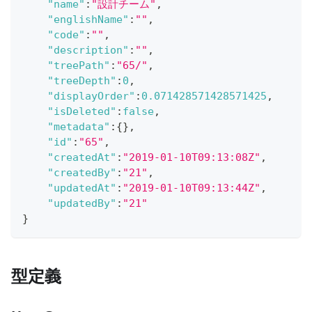
"name"
:
"設計チーム"
,
"englishName"
:
""
,
"code"
:
""
,
"description"
:
""
,
"treePath"
:
"65/"
,
"treeDepth"
:
0
,
"displayOrder"
:
0.071428571428571425
,
"isDeleted"
:
false
,
"metadata"
:
{
}
,
"id"
:
"65"
,
"createdAt"
:
"2019-01-10T09:13:08Z"
,
"createdBy"
:
"21"
,
"updatedAt"
:
"2019-01-10T09:13:44Z"
,
"updatedBy"
:
"21"
}
型定義