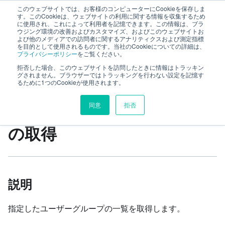
このウェブサイトでは、お客様のコンピューターにCookieを保存しま
TimeTracker RX Web API ヘルプ
す。このCookieは、ウェブサイトの利用に関する情報を収集するため
に使用され、これによって利用者を記憶できます。この情報は、ブラ
ウジング環境の改善およびカスタマイズ、およびこのウェブサイトお
よび他のメディアでの訪問者に関するアナリティクスおよび測定指標
リファレンス
system
userGroups
を目的として使用されるものです。当社のCookieについての詳細は、
プライバシーポリシー
をご覧ください。
subGroups
指定ユーザーグループ一覧の取得
拒否した場合、このウェブサイトを訪問したときに情報はトラッキン
グされません。ブラウザーではトラッキングを行わない設定を記憶す
るために1つのCookieが使用されます。
このページの見出し
同意
拒否
指定ユーザーグループ一覧
の取得
説明
指定したユーザーグループの一覧を取得します。