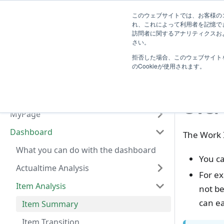
System
このウェブサイトでは、お客様のコ
TimeTracker Help
User
Know
れ、これによって利用者を記憶で
Administrator
訪問者に関するアナリティクスおよ
Introduction
さい。
D
拒否した場合、このウェブサイト
Basic Operation
Ite
のCookieが使用されます。
Actualtime Management
Project Management
Over
MyPage
Dashboard
The Work 
What you can do with the dashboard
You ca
Actualtime Analysis
For ex
Item Analysis
not b
can ea
Item Summary
Item Transition