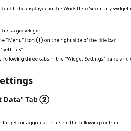
ntent to be displayed in the Work Item Summary widget 
 the target widget.
the "Menu" icon
①
on the right side of the title bar.
 "Settings".
e following three tabs in the "Widget Settings" pane and 
ettings
t Data" Tab
②
e target for aggregation using the following method.