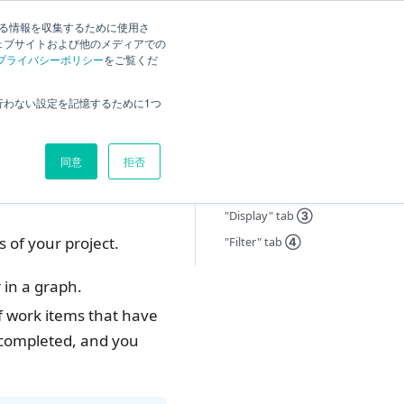
する情報を収集するために使用さ
ck
Current
English
Search
ェブサイトおよび他のメディアでの
プライバシーポリシー
をご覧くだ
Overview
行わない設定を記憶するために1つ
Set the display content
Tab Settings
同意
拒否
"Target Data" Tab
②
"Display" tab
③
of your project.
"Filter" tab
④
 in a graph.
of work items that have
 completed, and you