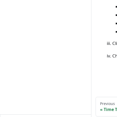
Cl
Ch
Previous
Time T