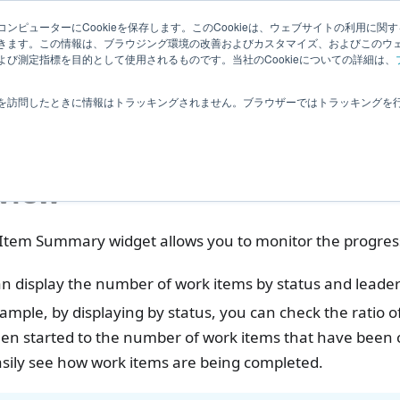
Related
ンピューターにCookieを保存します。このCookieは、ウェブサイトの利用に関
ledge
|
Extensions
User Feedba
きます。この情報は、ブラウジング環境の改善およびカスタマイズ、およびこのウ
Information
び測定指標を目的として使用されるものです。当社のCookieについての詳細は、
ashboard
Item Analysis
Item Summary
を訪問したときに情報はトラッキングされません。ブラウザーではトラッキングを
m Summary
view
Item Summary widget allows you to monitor the progress 
n display the number of work items by status and leader
ample, by displaying by status, you can check the ratio 
een started to the number of work items that have been
sily see how work items are being completed.