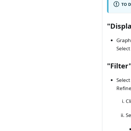
TO D
"Displ
Graph,
Select
"Filter
Select 
Refine
Cl
Se