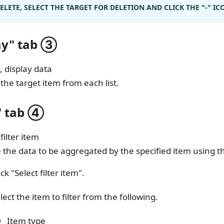
ELETE, SELECT THE TARGET FOR DELETION AND CLICK THE "-" IC
ay" tab
③
 display data
 the target item from each list.
" tab
④
filter item
 the data to be aggregated by the specified item using 
ick "Select filter item".
lect the item to filter from the following.
Item type