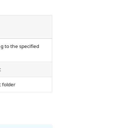
g to the specified
t
 folder