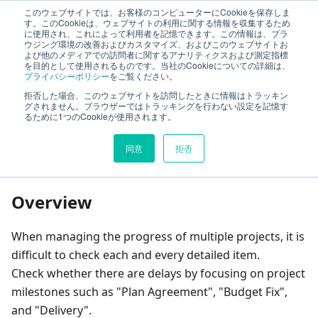
このウェブサイトでは、お客様のコンピューターにCookieを保存しま
TimeTracker Help
す。このCookieは、ウェブサイトの利用に関する情報を収集するため
に使用され、これによって利用者を記憶できます。この情報は、ブラ
ウジング環境の改善およびカスタマイズ、およびこのウェブサイトお
よび他のメディアでの訪問者に関するアナリティクスおよび測定指標
Cross-project Management and Analysis
を目的として使用されるものです。当社のCookieについての詳細は、
プライバシーポリシー
をご覧ください。
Check Milestones
拒否した場合、このウェブサイトを訪問したときに情報はトラッキン
グされません。ブラウザーではトラッキングを行わない設定を記憶す
るために1つのCookieが使用されます。
On this page
同意
拒否
Check Milestones
Overview
When managing the progress of multiple projects, it is
difficult to check each and every detailed item.
Check whether there are delays by focusing on project
milestones such as "Plan Agreement", "Budget Fix",
and "Delivery".