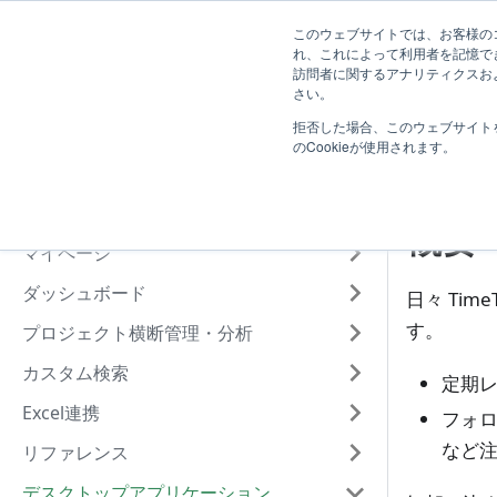
ユーザー向
システム管
このウェブサイトでは、お客様のコ
TimeTracker RX ヘルプ
れ、これによって利用者を記憶で
け
け
訪問者に関するアナリティクスおよ
はじめに
さい。
拒否した場合、このウェブサイト
基本操作
お
のCookieが使用されます。
工数入力
プロジェクト管理
概要
マイページ
ダッシュボード
日々 Ti
す。
プロジェクト横断管理・分析
カスタム検索
定期
Excel連携
フォ
など
リファレンス
デスクトップアプリケーション