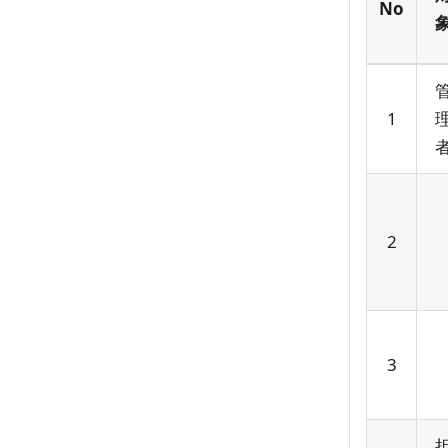
No
1
2
3