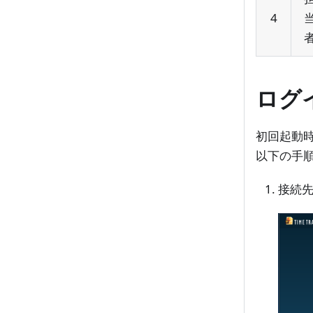
4
ログ
初回起動
以下の手
接続先の