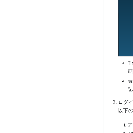
T
画
表
記
ログ
以下
ア