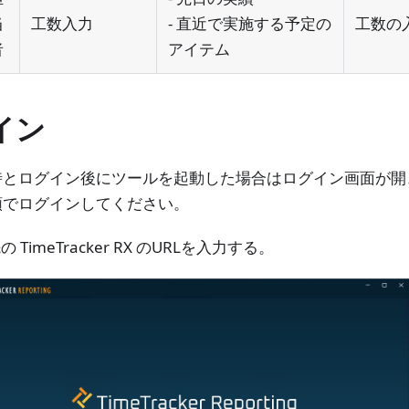
当
工数入力
- 直近で実施する予定の
工数の
者
アイテム
イン
時とログイン後にツールを起動した場合はログイン画面が開
順でログインしてください。
 TimeTracker RX のURLを入力する。