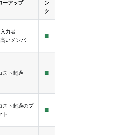
ローアップ
ン
ク
未入力者
■
の高いメンバ
コスト超過
■
コスト超過のプ
■
クト