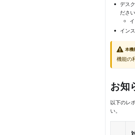
デス
ださ
イ
インス
本機
機能の利
お知
以下のレ
い。