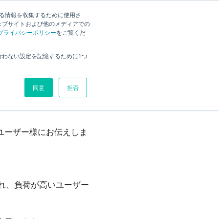
する情報を収集するために使用さ
検索
様の声
Current
日本語
ェブサイトおよび他のメディアでの
プライバシーポリシー
をご覧くだ
せ機能とは
概要
行わない設定を記憶するために1つ
お知らせ機能でできること
ログイン
同意
拒否
報をユーザー様にお伝えしま
れ、負荷が高いユーザー