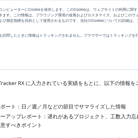
理者向
ナレッ
関連ペー
拡張機
ンピューターにCookieを保存します。このCookieは、ウェブサイトの利用に関
|
ユーザー
きます。この情報は、ブラウジング環境の改善およびカスタマイズ、およびこのウ
ジ
ジ
能
び測定指標を目的として使用されるものです。当社のCookieについての詳細は、
デスクトップアプリケーション
TimeTracker Reporting
お知ら
を訪問したときに情報はトラッキングされません。ブラウザーではトラッキングを
知らせ機能とは
meTracker RX に入力されている実績をもとに、以下の情
レポート：日／週／月などの節目でサマライズした情報
ローアップレポート：遅れがあるプロジェクト、工数入力忘
注意すべきポイント