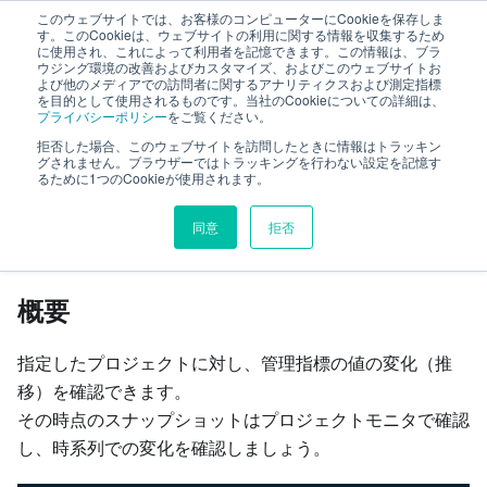
このウェブサイトでは、お客様のコンピューターにCookieを保存しま
TimeTracker RX ヘルプ
す。このCookieは、ウェブサイトの利用に関する情報を収集するため
に使用され、これによって利用者を記憶できます。この情報は、ブラ
ウジング環境の改善およびカスタマイズ、およびこのウェブサイトお
よび他のメディアでの訪問者に関するアナリティクスおよび測定指標
ダッシュボード
プロジェクト
を目的として使用されるものです。当社のCookieについての詳細は、
プライバシーポリシー
をご覧ください。
プロジェクト進捗推移
拒否した場合、このウェブサイトを訪問したときに情報はトラッキン
グされません。ブラウザーではトラッキングを行わない設定を記憶す
るために1つのCookieが使用されます。
このページの見出し
同意
拒否
プロジェクト進捗推移
概要
指定したプロジェクトに対し、管理指標の値の変化（推
移）を確認できます。
その時点のスナップショットはプロジェクトモニタで確認
し、時系列での変化を確認しましょう。