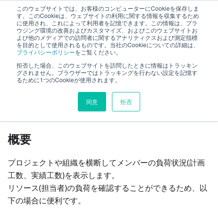
このウェブサイトでは、お客様のコンピューターにCookieを保存しま
TimeTracker RX ヘルプ
す。このCookieは、ウェブサイトの利用に関する情報を収集するため
に使用され、これによって利用者を記憶できます。この情報は、ブラ
ウジング環境の改善およびカスタマイズ、およびこのウェブサイトお
よび他のメディアでの訪問者に関するアナリティクスおよび測定指標
プロジェクト横断管理・分析
を目的として使用されるものです。当社のCookieについての詳細は、
プライバシーポリシー
をご覧ください。
リソース負荷を確認する
拒否した場合、このウェブサイトを訪問したときに情報はトラッキン
グされません。ブラウザーではトラッキングを行わない設定を記憶す
るために1つのCookieが使用されます。
このページの見出し
同意
拒否
リソース負荷を確認する
概要
プロジェクトや組織を横断してメンバーの負荷状況(計画
工数、実績工数)を表示します。
リソース(担当者)の負荷を確認することができるため、以
下の場合に便利です。