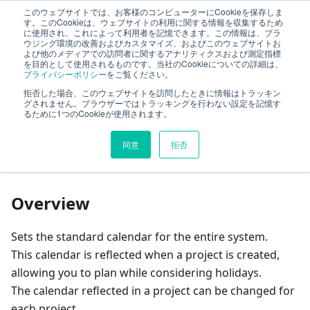
このウェブサイトでは、お客様のコンピューターにCookieを保存しま
TimeTracker Help
す。このCookieは、ウェブサイトの利用に関する情報を収集するため
に使用され、これによって利用者を記憶できます。この情報は、ブラ
ウジング環境の改善およびカスタマイズ、およびこのウェブサイトお
よび他のメディアでの訪問者に関するアナリティクスおよび測定指標
System Settings
Setting the Standard Calendar
を目的として使用されるものです。当社のCookieについての詳細は、
プライバシーポリシー
をご覧ください。
拒否した場合、このウェブサイトを訪問したときに情報はトラッキン
On this page
グされません。ブラウザーではトラッキングを行わない設定を記憶す
るために1つのCookieが使用されます。
Setting the Standard
同意
拒否
Calendar
Overview
Sets the standard calendar for the entire system.
This calendar is reflected when a project is created,
allowing you to plan while considering holidays.
The calendar reflected in a project can be changed for
each project.