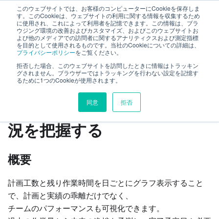
このウェブサイトでは、お客様のコンピューターにCookieを保存しま
TimeTracker RX ヘルプ
す。このCookieは、ウェブサイトの利用に関する情報を収集するため
に使用され、これによって利用者を記憶できます。この情報は、ブラ
ウジング環境の改善およびカスタマイズ、およびこのウェブサイトお
よび他のメディアでの訪問者に関するアナリティクスおよび測定指標
プロジェクト管理
進捗を管理する
を目的として使用されるものです。当社のCookieについての詳細は、
プライバシーポリシー
をご覧ください。
バーンダウンチャートで状況を把握する
拒否した場合、このウェブサイトを訪問したときに情報はトラッキン
グされません。ブラウザーではトラッキングを行わない設定を記憶す
るために1つのCookieが使用されます。
このページの見出し
同意
拒否
バーンダウンチャートで状
況を把握する
概要
計画工数と残り作業時間を日ごとにグラフ表示すること
で、計画と実績の乖離だけでなく、
チームのパフォーマンスも可視化できます。