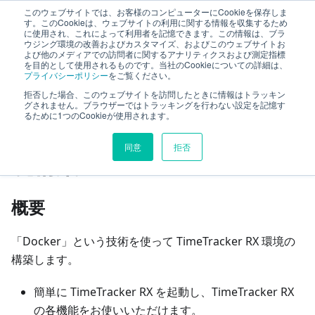
このウェブサイトでは、お客様のコンピューターにCookieを保存しま
ファーストステップガイド
す。このCookieは、ウェブサイトの利用に関する情報を収集するため
に使用され、これによって利用者を記憶できます。この情報は、ブラ
ウジング環境の改善およびカスタマイズ、およびこのウェブサイトお
よび他のメディアでの訪問者に関するアナリティクスおよび測定指標
評価のご案内
参考：Docker による評価環境構築
を目的として使用されるものです。当社のCookieについての詳細は、
プライバシーポリシー
をご覧ください。
拒否した場合、このウェブサイトを訪問したときに情報はトラッキン
このページの見出し
グされません。ブラウザーではトラッキングを行わない設定を記憶す
るために1つのCookieが使用されます。
参考：Docker による評価環
同意
拒否
境構築
概要
「Docker」という技術を使って TimeTracker RX 環境の
構築します。
簡単に TimeTracker RX を起動し、TimeTracker RX
の各機能をお使いいただけます。