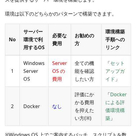
環境は以下のどちらかのパターンで構築できます。
サーバー
環境構築
必要な
お勧めの
No
環境で利
手順への
費用
方
用するOS
リンク
Windows
Server
全ての機
「
セット
1
Server
OS の
能を確認
アップガ
OS
費用
したい方
イド
」
評価にか
「
Docker
かる費用
による評
2
Docker
なし
を抑えた
価環境構
い方(※)
築
」
※Windows OS 上でご案内するバッチ、スクリプトを数