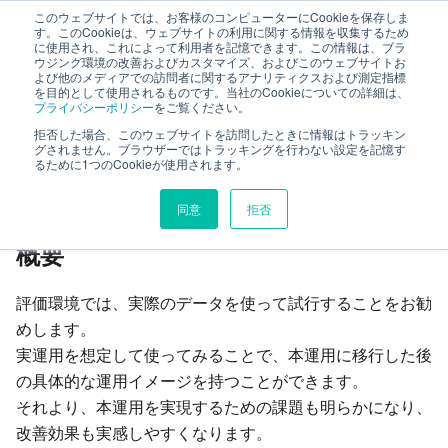
このウェブサイトでは、お客様のコンピューターにCookieを保存しま
ファーストステップガイド
す。このCookieは、ウェブサイトの利用に関する情報を収集するため
に使用され、これによって利用者を記憶できます。この情報は、ブラ
ウジング環境の改善およびカスタマイズ、およびこのウェブサイトお
よび他のメディアでの訪問者に関するアナリティクスおよび測定指標
評価のご案内
試行運用の準備
を目的として使用されるものです。当社のCookieについての詳細は、
プライバシーポリシー
をご覧ください。
拒否した場合、このウェブサイトを訪問したときに情報はトラッキン
このページの見出し
グされません。ブラウザーではトラッキングを行わない設定を記憶す
るために1つのCookieが使用されます。
試行運用の準備
同意
拒否
概要
評価環境では、実際のデータを使って試行することをお勧
めします。
実運用を想定して使ってみることで、本運用に移行した後
の具体的な運用イメージを持つことができます。
それより、本運用を実現するための課題も明らかになり、
改善効果も実感しやすくなります。