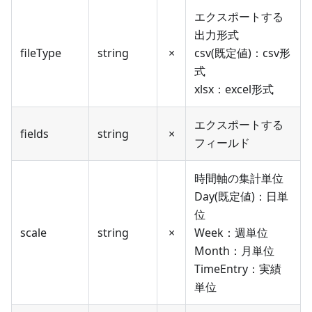
エクスポートする
出力形式
fileType
string
×
csv(既定値)：csv形
式
xlsx：excel形式
エクスポートする
fields
string
×
フィールド
時間軸の集計単位
Day(既定値)：日単
位
scale
string
×
Week：週単位
Month：月単位
TimeEntry：実績
単位