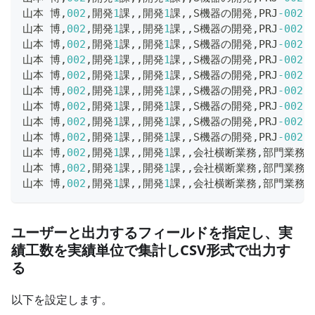
山本 博
,
002
,
開発
1
課
,
,
開発
1
課
,
,
S機器の開発
,
PRJ
-002
,
山本 博
,
002
,
開発
1
課
,
,
開発
1
課
,
,
S機器の開発
,
PRJ
-002
,
山本 博
,
002
,
開発
1
課
,
,
開発
1
課
,
,
S機器の開発
,
PRJ
-002
,
山本 博
,
002
,
開発
1
課
,
,
開発
1
課
,
,
S機器の開発
,
PRJ
-002
,
山本 博
,
002
,
開発
1
課
,
,
開発
1
課
,
,
S機器の開発
,
PRJ
-002
,
山本 博
,
002
,
開発
1
課
,
,
開発
1
課
,
,
S機器の開発
,
PRJ
-002
,
山本 博
,
002
,
開発
1
課
,
,
開発
1
課
,
,
S機器の開発
,
PRJ
-002
,
山本 博
,
002
,
開発
1
課
,
,
開発
1
課
,
,
S機器の開発
,
PRJ
-002
,
山本 博
,
002
,
開発
1
課
,
,
開発
1
課
,
,
S機器の開発
,
PRJ
-002
,
山本 博
,
002
,
開発
1
課
,
,
開発
1
課
,
,
会社横断業務
,
部門業務-
山本 博
,
002
,
開発
1
課
,
,
開発
1
課
,
,
会社横断業務
,
部門業務-
山本 博
,
002
,
開発
1
課
,
,
開発
1
課
,
,
会社横断業務
,
部門業務-
ユーザーと出力するフィールドを指定し、実
績工数を実績単位で集計しCSV形式で出力す
る
以下を設定します。