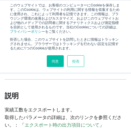
このウェブサイトでは、お客様のコンピューターにCookieを保存しま
TimeTracker RX Web API ヘルプ
す。このCookieは、ウェブサイトの利用に関する情報を収集するため
に使用され、これによって利用者を記憶できます。この情報は、ブラ
ウジング環境の改善およびカスタマイズ、およびこのウェブサイトお
よび他のメディアでの訪問者に関するアナリティクスおよび測定指標
リファレンス
workitem
workItems
を目的として使用されるものです。当社のCookieについての詳細は、
プライバシーポリシー
をご覧ください。
timeEntries
export
実績工数のエクスポート
拒否した場合、このウェブサイトを訪問したときに情報はトラッキン
グされません。ブラウザーではトラッキングを行わない設定を記憶す
るために1つのCookieが使用されます。
このページの見出し
同意
拒否
実績工数のエクスポート
説明
実績工数をエクスポートします。
取得したパラメータの詳細は、次のリンクを参照くださ
い。： 「
エクスポート時の出力項目について
」