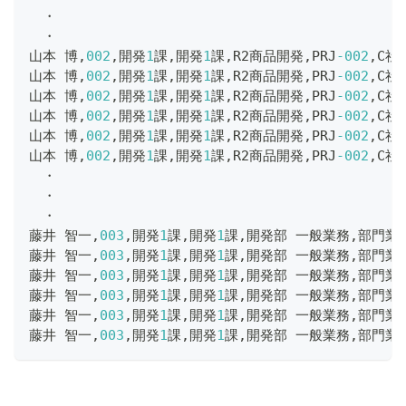
　・
　・
山本 博
,
002
,
開発
1
課
,
開発
1
課
,
R2商品開発
,
PRJ
-002
,
C社
山本 博
,
002
,
開発
1
課
,
開発
1
課
,
R2商品開発
,
PRJ
-002
,
C社
山本 博
,
002
,
開発
1
課
,
開発
1
課
,
R2商品開発
,
PRJ
-002
,
C社
山本 博
,
002
,
開発
1
課
,
開発
1
課
,
R2商品開発
,
PRJ
-002
,
C社
山本 博
,
002
,
開発
1
課
,
開発
1
課
,
R2商品開発
,
PRJ
-002
,
C社
山本 博
,
002
,
開発
1
課
,
開発
1
課
,
R2商品開発
,
PRJ
-002
,
C社
　・
　・
　・
藤井 智一
,
003
,
開発
1
課
,
開発
1
課
,
開発部 一般業務
,
部門業
藤井 智一
,
003
,
開発
1
課
,
開発
1
課
,
開発部 一般業務
,
部門業
藤井 智一
,
003
,
開発
1
課
,
開発
1
課
,
開発部 一般業務
,
部門業
藤井 智一
,
003
,
開発
1
課
,
開発
1
課
,
開発部 一般業務
,
部門業
藤井 智一
,
003
,
開発
1
課
,
開発
1
課
,
開発部 一般業務
,
部門業
藤井 智一
,
003
,
開発
1
課
,
開発
1
課
,
開発部 一般業務
,
部門業