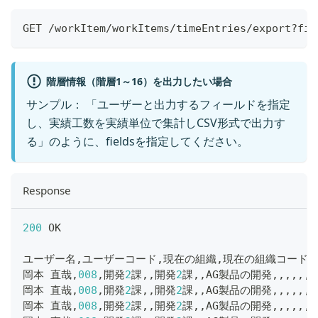
GET /workItem/workItems/timeEntries/export?fil
階層情報（階層1～16）を出力したい場合
サンプル： 「ユーザーと出力するフィールドを指定
し、実績工数を実績単位で集計しCSV形式で出力す
る」のように、fieldsを指定してください。
Response
200
 OK
ユーザー名
,
ユーザーコード
,
現在の組織
,
現在の組織コード
,
岡本 直哉
,
008
,
開発
2
課
,
,
開発
2
課
,
,
AG製品の開発
,
,
,
,
,
,
2
岡本 直哉
,
008
,
開発
2
課
,
,
開発
2
課
,
,
AG製品の開発
,
,
,
,
,
,
2
岡本 直哉
,
008
,
開発
2
課
,
,
開発
2
課
,
,
AG製品の開発
,
,
,
,
,
,
2