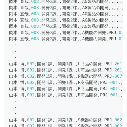
岡本 直哉
,
008
,
開発
2
課
,
,
開発
2
課
,
,
AG製品の開発
,
,
,
,
,
,
2
岡本 直哉
,
008
,
開発
2
課
,
,
開発
2
課
,
,
AG製品の開発
,
,
,
,
,
,
2
岡本 直哉
,
008
,
開発
2
課
,
,
開発
2
課
,
,
AG製品の開発
,
,
,
,
,
,
2
岡本 直哉
,
008
,
開発
2
課
,
,
開発
2
課
,
,
AG製品の開発
,
,
,
,
,
,
2
岡本 直哉
,
008
,
開発
2
課
,
,
開発
2
課
,
,
AG製品の開発
,
,
,
,
,
,
2
岡本 直哉
,
008
,
開発
2
課
,
,
開発
2
課
,
,
A機能の開発
,
PRJ
-099
岡本 直哉
,
008
,
開発
2
課
,
,
開発
2
課
,
,
A機能の開発
,
PRJ
-099
　・
　・
　・
山本 博
,
002
,
開発
1
課
,
,
開発
1
課
,
,
L商品の開発
,
PRJ
-201
,
山本 博
,
002
,
開発
1
課
,
,
開発
1
課
,
,
L商品の開発
,
PRJ
-201
,
山本 博
,
002
,
開発
1
課
,
,
開発
1
課
,
,
P機器の開発
,
PRJ
-007
,
山本 博
,
002
,
開発
1
課
,
,
開発
1
課
,
,
R商品開発
,
PRJ
-001
,
,
,
山本 博
,
002
,
開発
1
課
,
,
開発
1
課
,
,
R商品開発
,
PRJ
-001
,
,
,
山本 博
,
002
,
開発
1
課
,
,
開発
1
課
,
,
R商品開発
,
PRJ
-001
,
,
,
　・
　・
　・
山本 博
,
002
,
開発
1
課
,
,
開発
1
課
,
,
S機器の開発
,
PRJ
-002
,
山本 博
,
002
,
開発
1
課
,
,
開発
1
課
,
,
S機器の開発
,
PRJ
-002
,