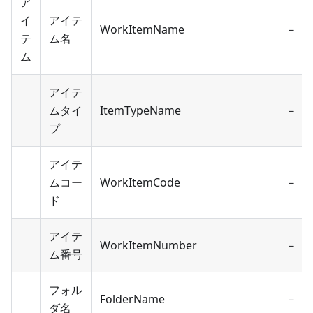
ア
イ
アイテ
WorkItemName
－
テ
ム名
ム
アイテ
ムタイ
ItemTypeName
－
プ
アイテ
ムコー
WorkItemCode
－
ド
アイテ
WorkItemNumber
－
ム番号
フォル
FolderName
－
ダ名