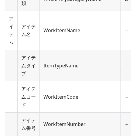
類
ア
イ
アイテ
WorkItemName
－
テ
ム名
ム
アイテ
ムタイ
ItemTypeName
－
プ
アイテ
ムコー
WorkItemCode
－
ド
アイテ
WorkItemNumber
－
ム番号