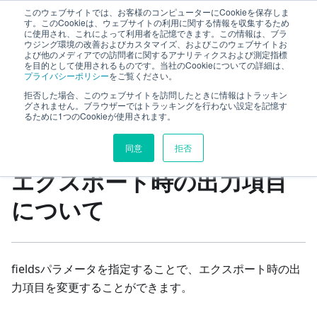
このウェブサイトでは、お客様のコンピューターにCookieを保存しま
TimeTracker RX Web API ヘルプ
す。このCookieは、ウェブサイトの利用に関する情報を収集するため
に使用され、これによって利用者を記憶できます。この情報は、ブラ
ウジング環境の改善およびカスタマイズ、およびこのウェブサイトお
よび他のメディアでの訪問者に関するアナリティクスおよび測定指標
リファレンス
workitem
workItems
を目的として使用されるものです。当社のCookieについての詳細は、
プライバシーポリシー
をご覧ください。
timeEntries
export
拒否した場合、このウェブサイトを訪問したときに情報はトラッキン
グされません。ブラウザーではトラッキングを行わない設定を記憶す
エクスポート時の出力項目について
るために1つのCookieが使用されます。
このページの見出し
同意
拒否
エクスポート時の出力項目
について
fieldsパラメータを指定することで、エクスポート時の出
力項目を変更することができます。