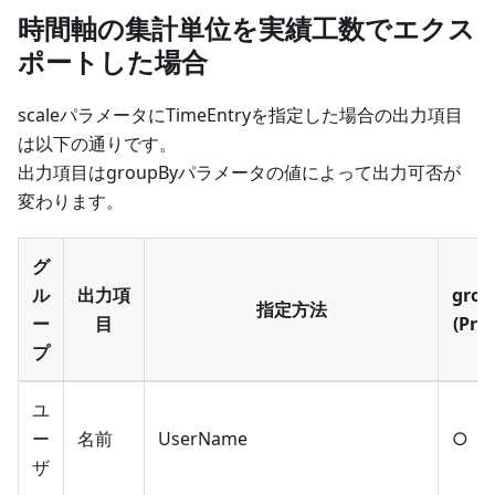
時間軸の集計単位を実績工数でエクス
ポートした場合
scaleパラメータにTimeEntryを指定した場合の出力項目
は以下の通りです。
出力項目はgroupByパラメータの値によって出力可否が
変わります。
グ
ル
出力項
grou
指定方法
ー
目
(Proj
プ
ユ
ー
名前
UserName
○
ザ