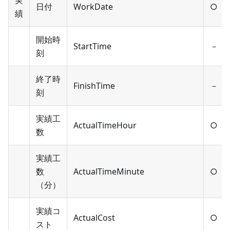
実
日付
WorkDate
○
績
開始時
StartTime
－
刻
終了時
FinishTime
－
刻
実績工
ActualTimeHour
○
数
実績工
数
ActualTimeMinute
○
（分）
実績コ
ActualCost
○
スト