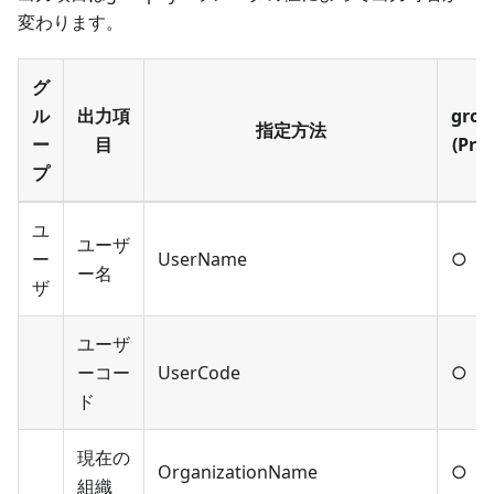
変わります。
グ
ル
出力項
grou
指定方法
ー
目
(Proj
プ
ユ
ユーザ
ー
UserName
○
ー名
ザ
ユーザ
ーコー
UserCode
○
ド
現在の
OrganizationName
○
組織