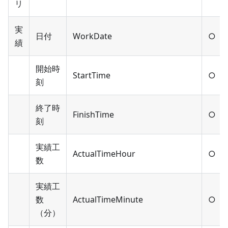
リ
実
日付
WorkDate
○
績
開始時
StartTime
○
刻
終了時
FinishTime
○
刻
実績工
ActualTimeHour
○
数
実績工
数
ActualTimeMinute
○
（分）