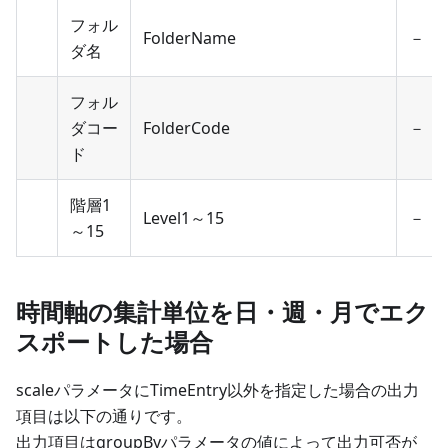
フォル
FolderName
－
ダ名
フォル
ダコー
FolderCode
－
ド
階層1
Level1～15
－
～15
時間軸の集計単位を日・週・月でエク
スポートした場合
scaleパラメータにTimeEntry以外を指定した場合の出力
項目は以下の通りです。
出力項目はgroupByパラメータの値によって出力可否が