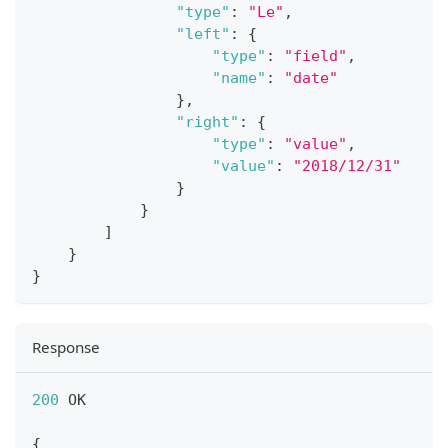
"type"
:
"Le"
,
"left"
:
{
"type"
:
"field"
,
"name"
:
"date"
}
,
"right"
:
{
"type"
:
"value"
,
"value"
:
"2018/12/31"
}
}
]
}
}
Response
200
 OK
{