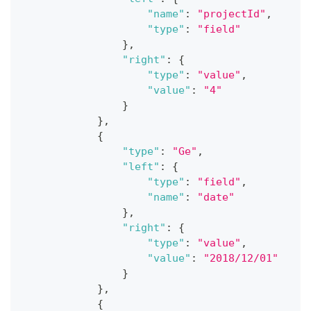
"name"
:
"projectId"
,
"type"
:
"field"
}
,
"right"
:
{
"type"
:
"value"
,
"value"
:
"4"
}
}
,
{
"type"
:
"Ge"
,
"left"
:
{
"type"
:
"field"
,
"name"
:
"date"
}
,
"right"
:
{
"type"
:
"value"
,
"value"
:
"2018/12/01"
}
}
,
{