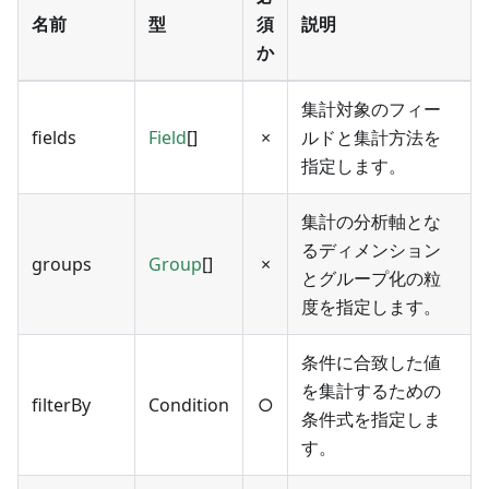
名前
型
須
説明
か
集計対象のフィー
fields
Field
[]
×
ルドと集計方法を
指定します。
集計の分析軸とな
るディメンション
groups
Group
[]
×
とグループ化の粒
度を指定します。
条件に合致した値
を集計するための
filterBy
Condition
○
条件式を指定しま
す。