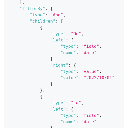
]
,
"filterBy"
:
{
"type"
:
"And"
,
"children"
:
[
{
"type"
:
"Ge"
,
"left"
:
{
"type"
:
"field"
,
"name"
:
"date"
}
,
"right"
:
{
"type"
:
"value"
,
"value"
:
"2022/10/01"
}
}
,
{
"type"
:
"Le"
,
"left"
:
{
"type"
:
"field"
,
"name"
:
"date"