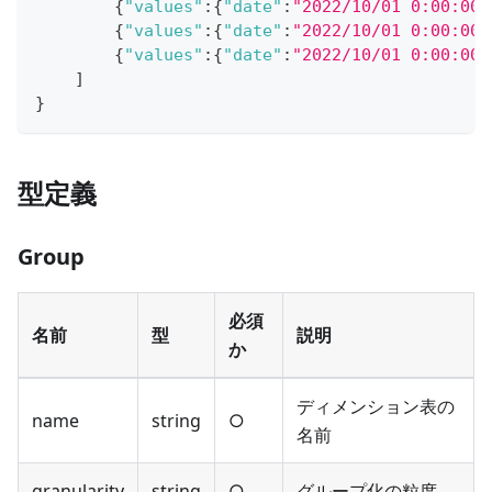
{
"values"
:
{
"date"
:
"2022/10/01 0:00:00"
{
"values"
:
{
"date"
:
"2022/10/01 0:00:00"
{
"values"
:
{
"date"
:
"2022/10/01 0:00:00"
]
}
型定義
Group
必須
名前
型
説明
か
ディメンション表の
name
string
○
名前
granularity
string
○
グループ化の粒度