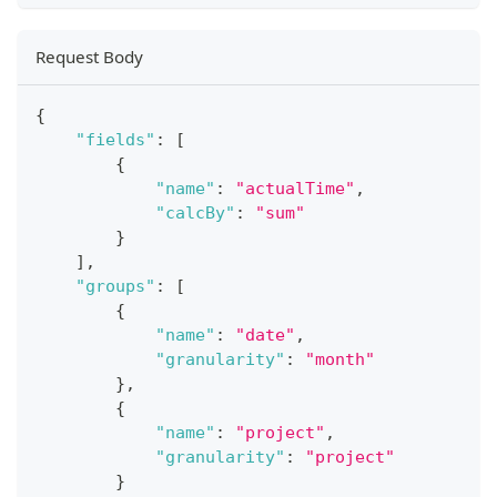
Request Body
{
"fields"
:
[
{
"name"
:
"actualTime"
,
"calcBy"
:
"sum"
}
]
,
"groups"
:
[
{
"name"
:
"date"
,
"granularity"
:
"month"
}
,
{
"name"
:
"project"
,
"granularity"
:
"project"
}