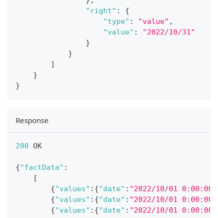
}
,
"right"
:
{
"type"
:
"value"
,
"value"
:
"2022/10/31"
}
}
]
}
}
Response
200
 OK
{
"factData"
:
[
{
"values"
:
{
"date"
:
"2022/10/01 0:00:00"
{
"values"
:
{
"date"
:
"2022/10/01 0:00:00"
{
"values"
:
{
"date"
:
"2022/10/01 0:00:00"