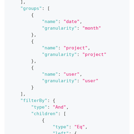
]
,
"groups"
:
[
{
"name"
:
"date"
,
"granularity"
:
"month"
}
,
{
"name"
:
"project"
,
"granularity"
:
"project"
}
,
{
"name"
:
"user"
,
"granularity"
:
"user"
}
]
,
"filterBy"
:
{
"type"
:
"And"
,
"children"
:
[
{
"type"
:
"Eq"
,
"left"
:
{