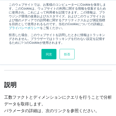
このウェブサイトでは、お客様のコンピューターにCookieを保存しま
TimeTracker RX Web API ヘルプ
す。このCookieは、ウェブサイトの利用に関する情報を収集するため
に使用され、これによって利用者を記憶できます。この情報は、ブラ
ウジング環境の改善およびカスタマイズ、およびこのウェブサイトお
よび他のメディアでの訪問者に関するアナリティクスおよび測定指標
リファレンス
analytics
timeEntities
を目的として使用されるものです。当社のCookieについての詳細は、
プライバシーポリシー
をご覧ください。
工数分析
拒否した場合、このウェブサイトを訪問したときに情報はトラッキン
グされません。ブラウザーではトラッキングを行わない設定を記憶す
るために1つのCookieが使用されます。
このページの見出し
同意
拒否
工数分析
説明
工数ファクトとディメンションにクエリを行うことで分析
データを取得します。
パラメータの詳細は、次のリンクを参照ください。