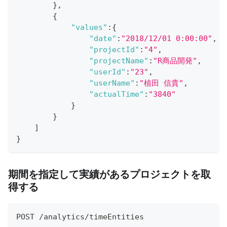
}
,
{
"values"
:
{
"date"
:
"2018/12/01 0:00:00"
,
"projectId"
:
"4"
,
"projectName"
:
"R商品開発"
,
"userId"
:
"23"
,
"userName"
:
"植田 信貴"
,
"actualTime"
:
"3840"
}
}
]
}
期間を指定して実績があるプロジェクトを取
得する
POST /analytics/timeEntities