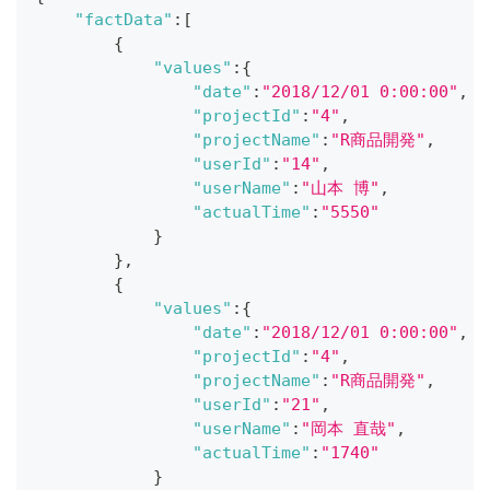
"factData"
:
[
{
"values"
:
{
"date"
:
"2018/12/01 0:00:00"
,
"projectId"
:
"4"
,
"projectName"
:
"R商品開発"
,
"userId"
:
"14"
,
"userName"
:
"山本 博"
,
"actualTime"
:
"5550"
}
}
,
{
"values"
:
{
"date"
:
"2018/12/01 0:00:00"
,
"projectId"
:
"4"
,
"projectName"
:
"R商品開発"
,
"userId"
:
"21"
,
"userName"
:
"岡本 直哉"
,
"actualTime"
:
"1740"
}