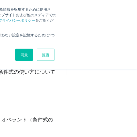
検索
する情報を収集するために使用さ
ェブサイトおよび他のメディアでの
プライバシーポリシー
をご覧くだ
条件式について
行わない設定を記憶するために1つ
演算子
比較演算子
同意
拒否
論理演算子
条件式で使用可能なフィールド
の条件式の使い方について
算子とオペランド（条件式の