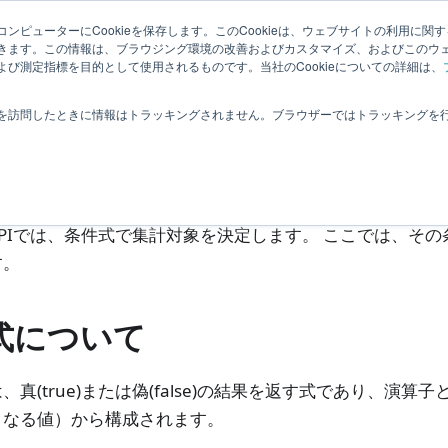
How To
サンプルコード
関連ページ
ンピューターにCookieを保存します。このCookieは、ウェブサイトの利用に関
きます。この情報は、ブラウジング環境の改善およびカスタマイズ、およびこのウ
び測定指標を目的として使用されるものです。当社のCookieについての詳細は、
リファレンス
analytics
条件式の使い方
を訪問したときに情報はトラッキングされません。ブラウザーではトラッキングを
件式の使い方
PIでは、条件式で集計対象を決定します。 ここでは、そ
す。
式について
、真(true)または偽(false)の結果を返す式であり、演
となる値）から構成されます。