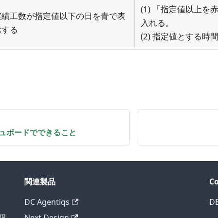
(1) 「指定値以上
実績工数が指定値以下の日を青で表
入れる。
示する
(2) 指定値とする
ュボードでできること
関連製品
C
DC Agentiqs
D
様限
Next Design