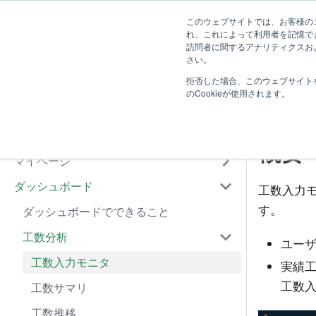
ユーザー向
システム管
このウェブサイトでは、お客様のコ
TimeTracker RX ヘルプ
れ、これによって利用者を記憶で
け
け
訪問者に関するアナリティクスおよ
はじめに
さい。
拒否した場合、このウェブサイト
基本操作
工
のCookieが使用されます。
工数入力
プロジェクト管理
概要
マイページ
ダッシュボード
工数入力
す。
ダッシュボードでできること
工数分析
ユー
工数入力モニタ
実績
工数
工数サマリ
工数推移