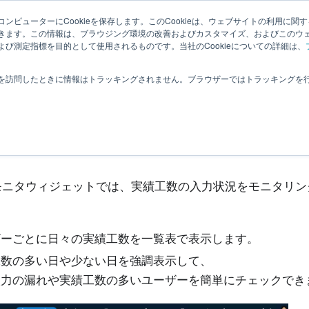
理者向
ナレッ
関連ペー
拡張機
ンピューターにCookieを保存します。このCookieは、ウェブサイトの利用に関
|
ユーザー
きます。この情報は、ブラウジング環境の改善およびカスタマイズ、およびこのウ
ジ
ジ
能
び測定指標を目的として使用されるものです。当社のCookieについての詳細は、
ダッシュボード
工数分析
工数入力モニタ
を訪問したときに情報はトラッキングされません。ブラウザーではトラッキングを
数入力モニタ
モニタウィジェットでは、実績工数の入力状況をモニタリン
ザーごとに日々の実績工数を一覧表で表示します。
工数の多い日や少ない日を強調表示して、
入力の漏れや実績工数の多いユーザーを簡単にチェックでき