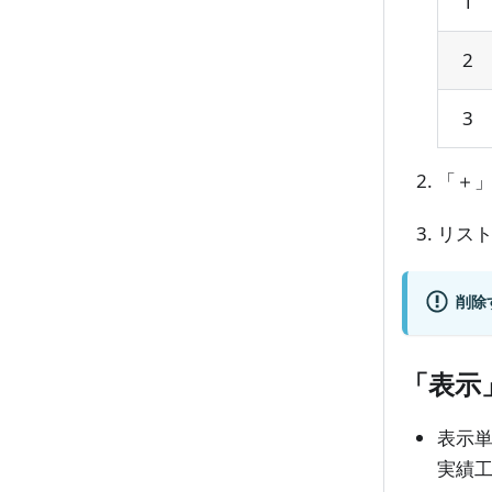
1
2
3
「＋
リス
削除
「表示
表示
実績