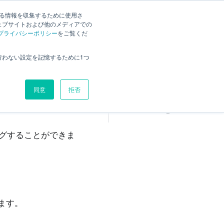
する情報を収集するために使用さ
検索
様の声
Current
日本語
ェブサイトおよび他のメディアでの
プライバシーポリシー
をご覧くだ
概要
行わない設定を記憶するために1つ
表示内容を設定する
タブの設定
同意
拒否
「対象データ」タブ
②
「表示」タブ
③
グすることができま
ます。