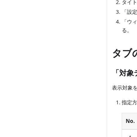
タイ
「設
「ウ
る。
タブ
「対象
表示対象
指定
No.