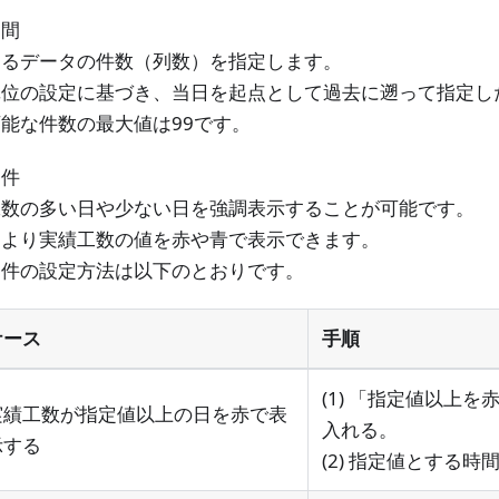
期間
するデータの件数（列数）を指定します。
単位の設定に基づき、当日を起点として過去に遡って指定し
能な件数の最大値は99です。
条件
工数の多い日や少ない日を強調表示することが可能です。
により実績工数の値を赤や青で表示できます。
条件の設定方法は以下のとおりです。
ケース
手順
(1) 「指定値以上
実績工数が指定値以上の日を赤で表
入れる。
示する
(2) 指定値とする