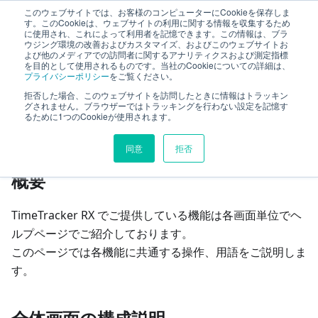
このウェブサイトでは、お客様のコンピューターにCookieを保存しま
TimeTracker RX ヘルプ
す。このCookieは、ウェブサイトの利用に関する情報を収集するため
に使用され、これによって利用者を記憶できます。この情報は、ブラ
ウジング環境の改善およびカスタマイズ、およびこのウェブサイトお
よび他のメディアでの訪問者に関するアナリティクスおよび測定指標
基本操作
ログイン後の画面
を目的として使用されるものです。当社のCookieについての詳細は、
プライバシーポリシー
をご覧ください。
拒否した場合、このウェブサイトを訪問したときに情報はトラッキン
このページの見出し
グされません。ブラウザーではトラッキングを行わない設定を記憶す
るために1つのCookieが使用されます。
ログイン後の画面
同意
拒否
概要
TimeTracker RX でご提供している機能は各画面単位でヘ
ルプページでご紹介しております。
このページでは各機能に共通する操作、用語をご説明しま
す。