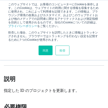
このウェブサイトでは、お客様のコンピューターにCookieを保存しま
TimeTracker RX Web API ヘルプ
す。このCookieは、ウェブサイトの利用に関する情報を収集するため
に使用され、これによって利用者を記憶できます。この情報は、ブラ
ウジング環境の改善およびカスタマイズ、およびこのウェブサイトお
よび他のメディアでの訪問者に関するアナリティクスおよび測定指標
リファレンス
project
projects
を目的として使用されるものです。当社のCookieについての詳細は、
プライバシーポリシー
をご覧ください。
プロジェクトの更新
拒否した場合、このウェブサイトを訪問したときに情報はトラッキン
グされません。ブラウザーではトラッキングを行わない設定を記憶す
るために1つのCookieが使用されます。
このページの見出し
同意
拒否
プロジェクトの更新
説明
指定した ID のプロジェクトを更新します。
必要権限