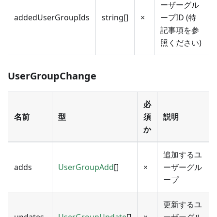
ーザーグル
addedUserGroupIds
string[]
×
ープID (特
記事項を参
照ください)
UserGroupChange
必
名前
型
須
説明
か
追加するユ
adds
UserGroupAdd
[]
×
ーザーグル
ープ
更新するユ