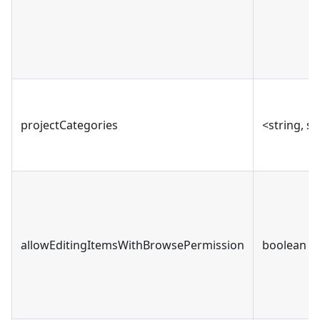
projectCategories
<string, st
allowEditingItemsWithBrowsePermission
boolean