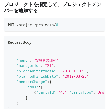
プロジェクトを指定して、プロジェクトメン
バーを追加する
PUT /project/projects/
6
Request Body
{
"name"
:
"S機器の開発"
,
"managerId"
:
"21"
,
"plannedStartDate"
:
"2018-11-05"
,
"plannedFinishDate"
:
"2019-03-20"
,
"memberChange"
:
{
"adds"
:
[
{
"partyId"
:
"43"
,
"partyType"
:
"User"
]
}
}