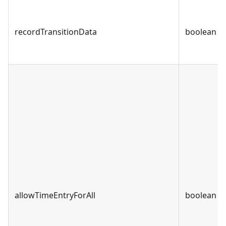
recordTransitionData
boolean
allowTimeEntryForAll
boolean