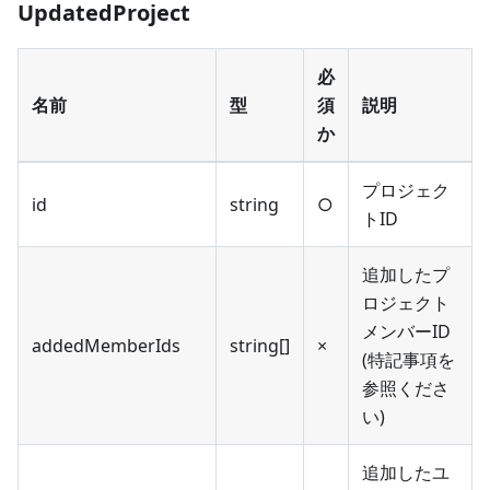
UpdatedProject
必
名前
型
須
説明
か
プロジェク
id
string
○
トID
追加したプ
ロジェクト
メンバーID
addedMemberIds
string[]
×
(特記事項を
参照くださ
い)
追加したユ