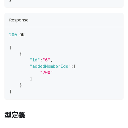
Response
200
 OK
[
{
"id"
:
"6"
,
"addedMemberIds"
:
[
"200"
]
}
]
型定義