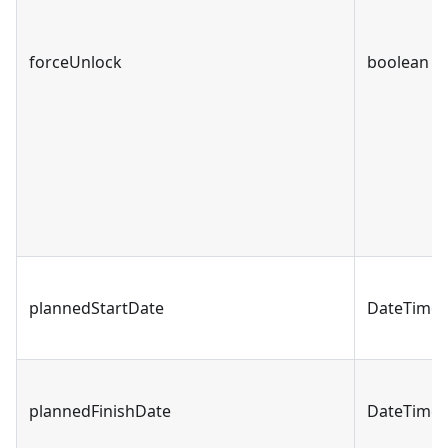
forceUnlock
boolean
plannedStartDate
DateTime
plannedFinishDate
DateTime