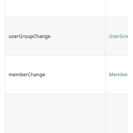
userGroupChange
UserGrou
memberChange
MemberC