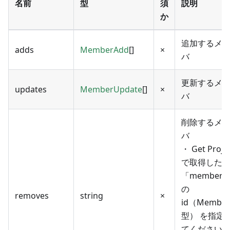
名前
型
須
説明
か
追加するメ
adds
MemberAdd
[]
×
バ
更新するメ
updates
MemberUpdate
[]
×
バ
削除するメ
バ
・ Get Proje
で取得した
「members
の
removes
string
×
id（Member
型） を指定
てください