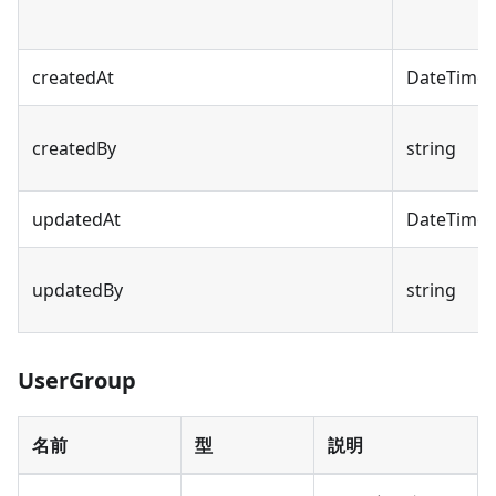
createdAt
DateTime
createdBy
string
updatedAt
DateTime
updatedBy
string
UserGroup
名前
型
説明