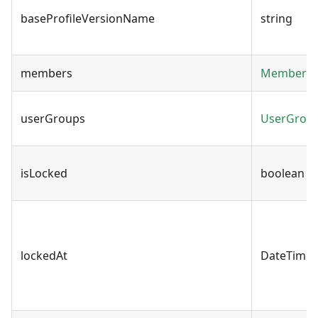
baseProfileVersionName
string
members
Member
userGroups
UserGrou
isLocked
boolean
lockedAt
DateTime