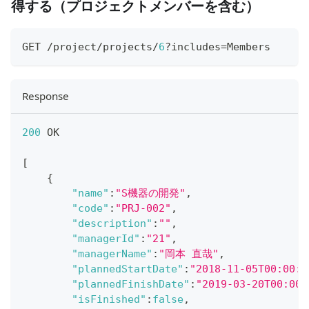
得する（プロジェクトメンバーを含む）
GET /project/projects/
6
?includes=Members
Response
200
 OK
[
{
"name"
:
"S機器の開発"
,
"code"
:
"PRJ-002"
,
"description"
:
""
,
"managerId"
:
"21"
,
"managerName"
:
"岡本 直哉"
,
"plannedStartDate"
:
"2018-11-05T00:00:0
"plannedFinishDate"
:
"2019-03-20T00:00:
"isFinished"
:
false
,