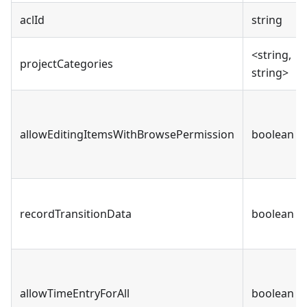
aclId
string
<string,
projectCategories
string>
allowEditingItemsWithBrowsePermission
boolean
recordTransitionData
boolean
allowTimeEntryForAll
boolean