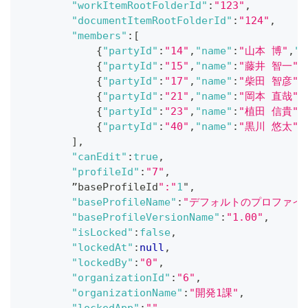
"workItemRootFolderId"
:
"123"
,
"documentItemRootFolderId"
:
"124"
,
"members"
:
[
{
"partyId"
:
"14"
,
"name"
:
"山本 博"
,
"e
{
"partyId"
:
"15"
,
"name"
:
"藤井 智一"
,
{
"partyId"
:
"17"
,
"name"
:
"柴田 智彦"
,
{
"partyId"
:
"21"
,
"name"
:
"岡本 直哉"
,
{
"partyId"
:
"23"
,
"name"
:
"植田 信貴"
,
{
"partyId"
:
"40"
,
"name"
:
"黒川 悠太"
,
]
,
"canEdit"
:
true
,
"profileId"
:
"7"
,
        ”baseProfileId
":"
1
"
,
"baseProfileName"
:
"デフォルトのプロファイ
"baseProfileVersionName"
:
"1.00"
,
"isLocked"
:
false
,
"lockedAt"
:
null
,
"lockedBy"
:
"0"
,
"organizationId"
:
"6"
,
"organizationName"
:
"開発1課"
,