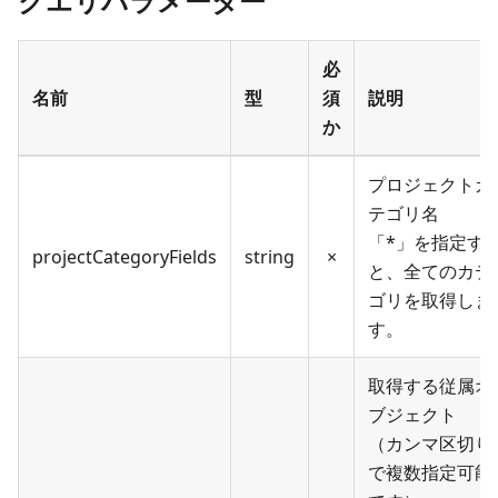
クエリパラメーター
必
名前
型
須
説明
か
プロジェクトカ
テゴリ名
「*」を指定す
projectCategoryFields
string
×
と、全てのカテ
ゴリを取得しま
す。
取得する従属オ
ブジェクト
（カンマ区切り
で複数指定可能