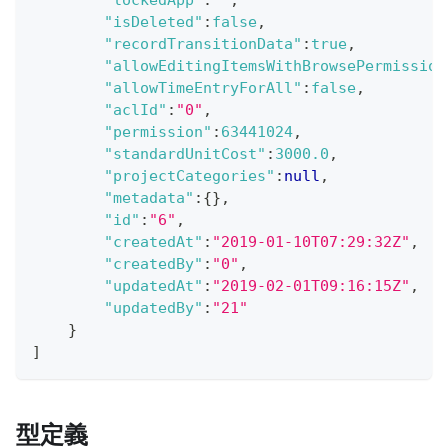
"lockedApp"
:
""
,
"isDeleted"
:
false
,
"recordTransitionData"
:
true
,
"allowEditingItemsWithBrowsePermission
"allowTimeEntryForAll"
:
false
,
"aclId"
:
"0"
,
"permission"
:
63441024
,
"standardUnitCost"
:
3000.0
,
"projectCategories"
:
null
,
"metadata"
:
{
}
,
"id"
:
"6"
,
"createdAt"
:
"2019-01-10T07:29:32Z"
,
"createdBy"
:
"0"
,
"updatedAt"
:
"2019-02-01T09:16:15Z"
,
"updatedBy"
:
"21"
}
]
型定義