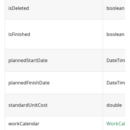
isDeleted
boolean
isFinished
boolean
plannedStartDate
DateTime
plannedFinishDate
DateTime
standardUnitCost
double
workCalendar
WorkCale