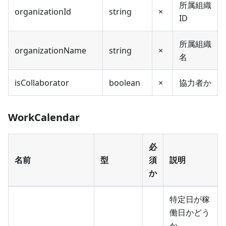
所属組織
organizationId
string
×
ID
所属組織
organizationName
string
×
名
isCollaborator
boolean
×
協力者か
WorkCalendar
必
名前
型
須
説明
か
特定日が稼
働日かどう
か。