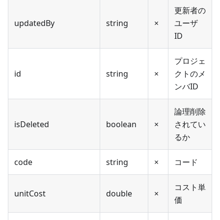
更新者の
updatedBy
string
×
ユーザ
ID
プロジェ
id
string
×
クトのメ
ンバID
論理削除
isDeleted
boolean
×
されてい
るか
code
string
×
コード
コスト単
unitCost
double
×
価