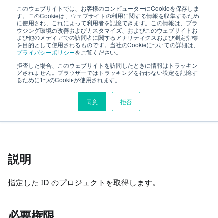
このウェブサイトでは、お客様のコンピューターにCookieを保存しま
TimeTracker RX Web API ヘルプ
す。このCookieは、ウェブサイトの利用に関する情報を収集するため
に使用され、これによって利用者を記憶できます。この情報は、ブラ
ウジング環境の改善およびカスタマイズ、およびこのウェブサイトお
よび他のメディアでの訪問者に関するアナリティクスおよび測定指標
リファレンス
project
projects
を目的として使用されるものです。当社のCookieについての詳細は、
プライバシーポリシー
をご覧ください。
プロジェクトの取得
拒否した場合、このウェブサイトを訪問したときに情報はトラッキン
グされません。ブラウザーではトラッキングを行わない設定を記憶す
るために1つのCookieが使用されます。
このページの見出し
同意
拒否
プロジェクトの取得
説明
指定した ID のプロジェクトを取得します。
必要権限