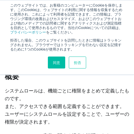
このウェブサイトでは、お客様のコンピューターにCookieを保存しま
TimeTracker RX ヘルプ
す。このCookieは、ウェブサイトの利用に関する情報を収集するため
に使用され、これによって利用者を記憶できます。この情報は、ブラ
ウジング環境の改善およびカスタマイズ、およびこのウェブサイトお
よび他のメディアでの訪問者に関するアナリティクスおよび測定指標
ユーザー
システムロールを管理する
を目的として使用されるものです。当社のCookieについての詳細は、
プライバシーポリシー
をご覧ください。
拒否した場合、このウェブサイトを訪問したときに情報はトラッキン
このページの見出し
グされません。ブラウザーではトラッキングを行わない設定を記憶す
るために1つのCookieが使用されます。
システムロールを管理する
同意
拒否
概要
システムロールは、機能ごとに権限をまとめて定義したも
のです。
また、アクセスできる範囲も定義することができます。
ユーザーにシステムロールを設定することで、ユーザーの
権限が決定されます。