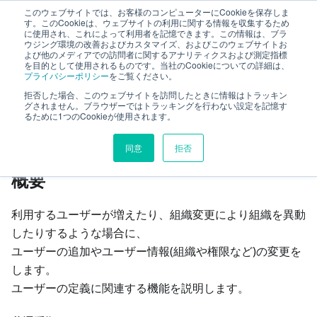
このウェブサイトでは、お客様のコンピューターにCookieを保存しま
TimeTracker RX ヘルプ
す。このCookieは、ウェブサイトの利用に関する情報を収集するため
に使用され、これによって利用者を記憶できます。この情報は、ブラ
ウジング環境の改善およびカスタマイズ、およびこのウェブサイトお
よび他のメディアでの訪問者に関するアナリティクスおよび測定指標
ユーザー
ユーザーを定義する
を目的として使用されるものです。当社のCookieについての詳細は、
プライバシーポリシー
をご覧ください。
拒否した場合、このウェブサイトを訪問したときに情報はトラッキン
このページの見出し
グされません。ブラウザーではトラッキングを行わない設定を記憶す
るために1つのCookieが使用されます。
ユーザーを定義する
同意
拒否
概要
利用するユーザーが増えたり、組織変更により組織を異動
したりするような場合に、
ユーザーの追加やユーザー情報(組織や権限など)の変更を
します。
ユーザーの定義に関連する機能を説明します。