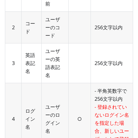
前
ユーザ
コー
2
ーのコ
256文字以内
ド
ード
ユーザ
英語
ーの英
3
表記
256文字以内
語表記
名
名
- 半角英数字で
256文字以内
ユーザ
- 登録されてい
ログ
ーのロ
ないログイン名
4
イン
○
グイン
を指定した場
名
名
合、新しいユー