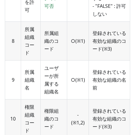
を許
可否
- "FALSE" : 許可
可
しない
所属
所属組
登録されている
組織
8
織のコ
○(※1)
有効な組織のコ
コー
ード
ード(※3)
ド
ユーザ
所属
登録されている
ーが所
9
組織
○(※1)
有効な組織の名
属する
名
前
組織名
権限
権限組
登録されている
組織
-
10
織のコ
有効な組織のコ
コー
(※1,2)
ード
ード(※3)
ド