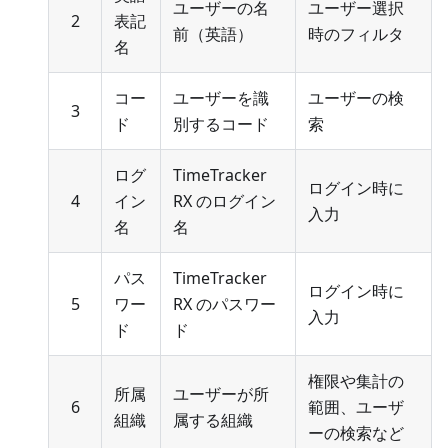
ユーザーの名
ユーザー選択
2
表記
前（英語）
時のフィルタ
名
コー
ユーザーを識
ユーザーの検
3
ド
別するコード
索
ログ
TimeTracker
ログイン時に
4
イン
RX のログイン
入力
名
名
パス
TimeTracker
ログイン時に
5
ワー
RX のパスワー
入力
ド
ド
権限や集計の
所属
ユーザーが所
6
範囲、ユーザ
組織
属する組織
ーの検索など