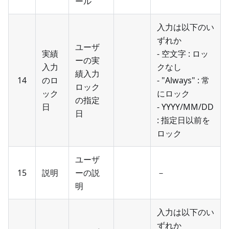
ール
入力は以下のい
ずれか
ユーザ
実績
- 空文字 : ロッ
ーの実
入力
クなし
績入力
14
のロ
- "Always" : 常
ロック
ック
にロック
の指定
日
- YYYY/MM/DD
日
: 指定日以前を
ロック
ユーザ
15
説明
ーの説
－
明
入力は以下のい
ずれか