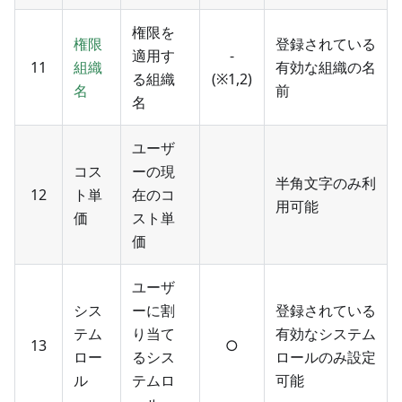
権限を
権限
登録されている
適用す
-
11
組織
有効な組織の名
る組織
(※1,2)
名
前
名
ユーザ
コス
ーの現
半角文字のみ利
12
ト単
在のコ
用可能
価
スト単
価
ユーザ
シス
ーに割
登録されている
テム
り当て
有効なシステム
13
○
ロー
るシス
ロールのみ設定
ル
テムロ
可能