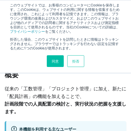
このウェブサイトでは、お客様のコンピューターにCookieを保存しま
TimeTracker RX ヘルプ
す。このCookieは、ウェブサイトの利用に関する情報を収集するため
に使用され、これによって利用者を記憶できます。この情報は、ブラ
ウジング環境の改善およびカスタマイズ、およびこのウェブサイトお
よび他のメディアでの訪問者に関するアナリティクスおよび測定指標
業務計画
を目的として使用されるものです。当社のCookieについての詳細は、
プライバシーポリシー
をご覧ください。
拒否した場合、このウェブサイトを訪問したときに情報はトラッキン
このページの見出し
グされません。ブラウザーではトラッキングを行わない設定を記憶す
るために1つのCookieが使用されます。
業務計画とは
同意
拒否
概要
従来の「工数管理」「プロジェクト管理」に加え、新たに
「配員計画」の機能を加えることで、
計画段階での人員配置の検討と、実行状況の把握を支援し
ます。
本機能を利用する主なユーザー