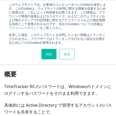
このウェブサイトでは、お客様のコンピューターにCookieを保存しま
TimeTracker RX ヘルプ
す。このCookieは、ウェブサイトの利用に関する情報を収集するため
に使用され、これによって利用者を記憶できます。この情報は、ブラ
ウジング環境の改善およびカスタマイズ、およびこのウェブサイトお
よび他のメディアでの訪問者に関するアナリティクスおよび測定指標
システム設定
他システムとの連携
を目的として使用されるものです。当社のCookieについての詳細は、
プライバシーポリシー
をご覧ください。
LDAP連携を設定する
拒否した場合、このウェブサイトを訪問したときに情報はトラッキン
グされません。ブラウザーではトラッキングを行わない設定を記憶す
るために1つのCookieが使用されます。
このページの見出し
同意
拒否
LDAP連携を設定する
概要
TimeTracker RX のパスワードは、Windowsのドメインに
ログインするパスワードをそのまま利用できます。
具体的には Active Directory で管理するアカウントのパス
ワードを共有することで、