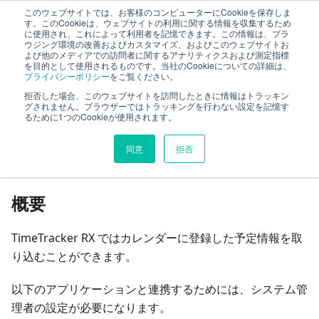
このウェブサイトでは、お客様のコンピューターにCookieを保存しま
TimeTracker RX ヘルプ
す。このCookieは、ウェブサイトの利用に関する情報を収集するため
に使用され、これによって利用者を記憶できます。この情報は、ブラ
ウジング環境の改善およびカスタマイズ、およびこのウェブサイトお
よび他のメディアでの訪問者に関するアナリティクスおよび測定指標
システム設定
他システムとの連携
を目的として使用されるものです。当社のCookieについての詳細は、
プライバシーポリシー
をご覧ください。
予定インポートを設定する
拒否した場合、このウェブサイトを訪問したときに情報はトラッキン
グされません。ブラウザーではトラッキングを行わない設定を記憶す
るために1つのCookieが使用されます。
このページの見出し
同意
拒否
予定インポートを設定する
概要
TimeTracker RX ではカレンダーに登録した予定情報を取
り込むことができます。
以下のアプリケーションと連携するためには、システム管
理者の設定が必要になります。