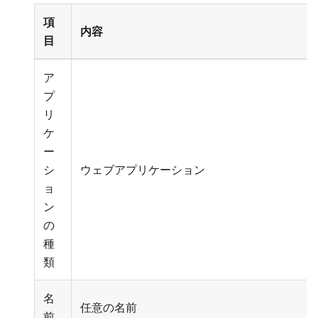
項
内容
目
ア
プ
リ
ケ
ー
シ
ウェブアプリケーション
ョ
ン
の
種
類
名
任意の名前
前