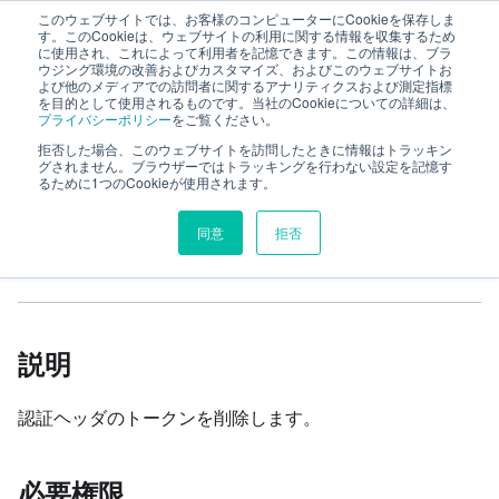
このウェブサイトでは、お客様のコンピューターにCookieを保存しま
TimeTracker RX Web API ヘルプ
す。このCookieは、ウェブサイトの利用に関する情報を収集するため
に使用され、これによって利用者を記憶できます。この情報は、ブラ
ウジング環境の改善およびカスタマイズ、およびこのウェブサイトお
よび他のメディアでの訪問者に関するアナリティクスおよび測定指標
リファレンス
auth
token
を目的として使用されるものです。当社のCookieについての詳細は、
プライバシーポリシー
をご覧ください。
トークンの削除
拒否した場合、このウェブサイトを訪問したときに情報はトラッキン
グされません。ブラウザーではトラッキングを行わない設定を記憶す
るために1つのCookieが使用されます。
このページの見出し
同意
拒否
トークンの削除
説明
認証ヘッダのトークンを削除します。
必要権限