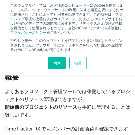
このウェブサイトでは、お客様のコンピューターにCookieを保存しま
TimeTracker RX ヘルプ
す。このCookieは、ウェブサイトの利用に関する情報を収集するため
に使用され、これによって利用者を記憶できます。この情報は、ブラ
ウジング環境の改善およびカスタマイズ、およびこのウェブサイトお
よび他のメディアでの訪問者に関するアナリティクスおよび測定指標
業務計画
配員計画
を目的として使用されるものです。当社のCookieについての詳細は、
プライバシーポリシー
をご覧ください。
拒否した場合、このウェブサイトを訪問したときに情報はトラッキン
このページの見出し
グされません。ブラウザーではトラッキングを行わない設定を記憶す
るために1つのCookieが使用されます。
配員計画とは
同意
拒否
概要
よくあるプロジェクト管理ツールでは稼働しているプロジ
ェクトのリソース管理はできますが、
開始前のプロジェクトのリソース
を手軽に管理することは
難しいです。
TimeTracker RX でもメンバーの計画負荷を確認できます