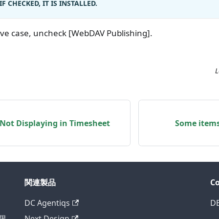
IF CHECKED, IT IS INSTALLED.
ove case, uncheck [WebDAV Publishing].
L
Not Displaying in Timesheet
Some items
関連製品
C
DC Agentiqs
D
様限
Next Design