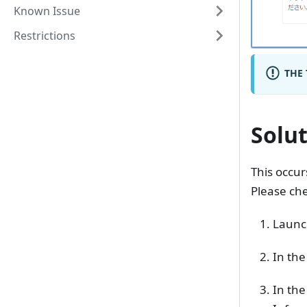
Known Issue
Restrictions
THE 
Solu
This occur
Please che
Launc
In the
In the