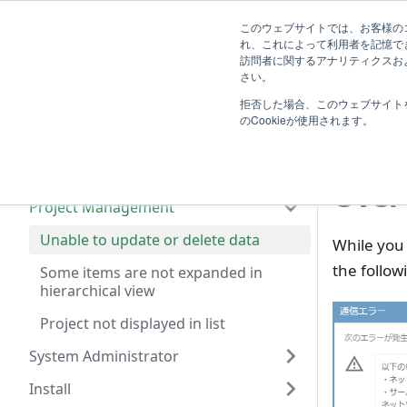
System
このウェブサイトでは、お客様のコ
TimeTracker Help
User
Know
れ、これによって利用者を記憶で
Administrator
訪問者に関するアナリティクスおよ
Introduction
さい。
T
拒否した場合、このウェブサイト
Frequently Asked Questions
Una
のCookieが使用されます。
Troubleshooting
TimeSheet
Over
Project Management
Unable to update or delete data
While you
the follow
Some items are not expanded in
hierarchical view
Project not displayed in list
System Administrator
Install