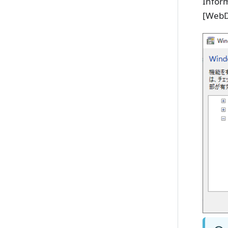
Infor
[WebD