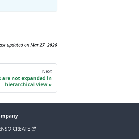
ast updated
on
Mar 27, 2026
Next
 are not expanded in
hierarchical view
ompany
ENSO CREATE