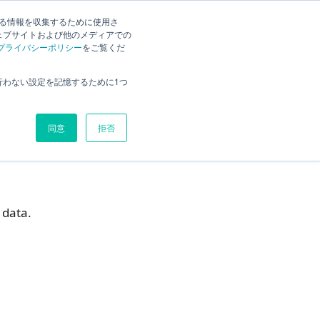
する情報を収集するために使用さ
ck
Current
English
Search
ェブサイトおよび他のメディアでの
プライバシーポリシー
をご覧くだ
ete data
Overview
行わない設定を記憶するために1つ
te data
Solution
同意
拒否
 data.