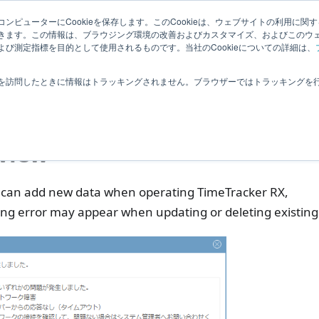
Related
ンピューターにCookieを保存します。このCookieは、ウェブサイトの利用に関
ledge
|
Extensions
User Feedba
きます。この情報は、ブラウジング環境の改善およびカスタマイズ、およびこのウ
Information
び測定指標を目的として使用されるものです。当社のCookieについての詳細は、
roubleshooting
Project Management
Unable to update or del
を訪問したときに情報はトラッキングされません。ブラウザーではトラッキングを
ble to update or dele
view
 can add new data when operating TimeTracker RX,
ing error may appear when updating or deleting existing