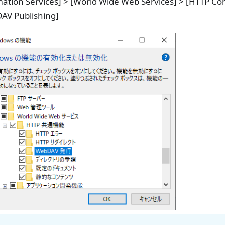
mation Services] > [World Wide Web Services] > [HTTP C
AV Publishing]