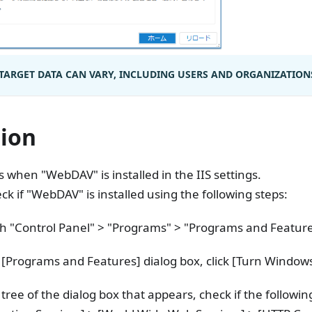
TARGET DATA CAN VARY, INCLUDING USERS AND ORGANIZATION
tion
s when "WebDAV" is installed in the IIS settings.
ck if "WebDAV" is installed using the following steps:
h "Control Panel" > "Programs" > "Programs and Feature
 [Programs and Features] dialog box, click [Turn Windows
 tree of the dialog box that appears, check if the followin