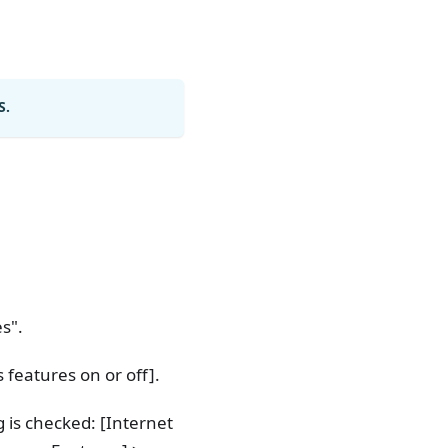
S.
s".
 features on or off].
g is checked: [Internet