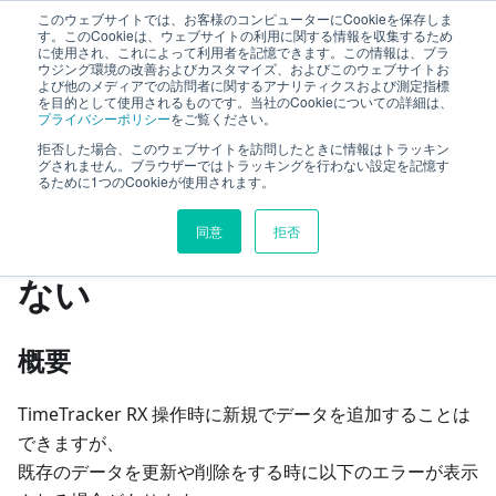
このウェブサイトでは、お客様のコンピューターにCookieを保存しま
TimeTracker RX ヘルプ
す。このCookieは、ウェブサイトの利用に関する情報を収集するため
に使用され、これによって利用者を記憶できます。この情報は、ブラ
ウジング環境の改善およびカスタマイズ、およびこのウェブサイトお
よび他のメディアでの訪問者に関するアナリティクスおよび測定指標
トラブルシューティング
プロジェクト管理
を目的として使用されるものです。当社のCookieについての詳細は、
プライバシーポリシー
をご覧ください。
データの更新や削除ができない
拒否した場合、このウェブサイトを訪問したときに情報はトラッキン
グされません。ブラウザーではトラッキングを行わない設定を記憶す
るために1つのCookieが使用されます。
このページの見出し
同意
拒否
データの更新や削除ができ
ない
概要
TimeTracker RX 操作時に新規でデータを追加することは
できますが、
既存のデータを更新や削除をする時に以下のエラーが表示