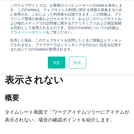
このウェブサイトでは、お客様のコンピューターにCookieを保存しま
TimeTracker RX ヘルプ
す。このCookieは、ウェブサイトの利用に関する情報を収集するため
に使用され、これによって利用者を記憶できます。この情報は、ブラ
ウジング環境の改善およびカスタマイズ、およびこのウェブサイトお
よび他のメディアでの訪問者に関するアナリティクスおよび測定指標
トラブルシューティング
タイムシート
を目的として使用されるものです。当社のCookieについての詳細は、
プライバシーポリシー
をご覧ください。
タイムシートにアイテムが表示されない
拒否した場合、このウェブサイトを訪問したときに情報はトラッキン
グされません。ブラウザーではトラッキングを行わない設定を記憶す
るために1つのCookieが使用されます。
このページの見出し
同意
拒否
タイムシートにアイテムが
表示されない
概要
タイムシート画面で「ワークアイテムツリーにアイテムが
表示されない」場合の確認ポイントを紹介します。