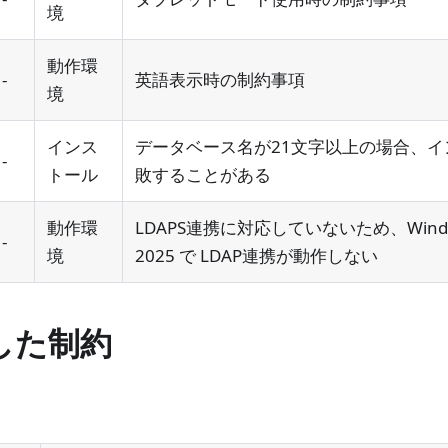
境
動作環
-
英語表示時の制約事項
境
インス
データベース名が21文字以上の場合、イ
-
トール
敗することがある
動作環
LDAPS連携に対応していないため、Windows
-
境
2025 で LDAP連携が動作しない
した制約