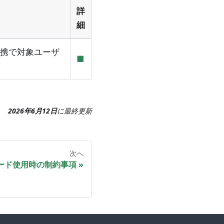
詳
細
l連携で対象ユーザ
■
2026年6月12日
に
最終更新
次へ
ード使用時の制約事項