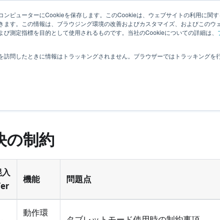
理者向
ナレッ
関連ペー
拡張機
ンピューターにCookieを保存します。このCookieは、ウェブサイトの利用に関
|
ユーザー
きます。この情報は、ブラウジング環境の改善およびカスタマイズ、およびこのウ
ジ
ジ
能
び測定指標を目的として使用されるものです。当社のCookieについての詳細は、
制約事項
を訪問したときに情報はトラッキングされません。ブラウザーではトラッキングを
約事項一覧
題をご案内します。
決の制約
混入
機能
問題点
er
動作環
-
タブレットモード使用時の制約事項