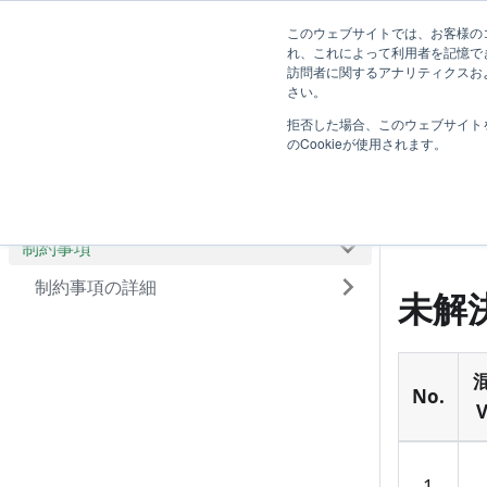
ユーザー向
システム管
このウェブサイトでは、お客様のコ
TimeTracker RX ヘルプ
れ、これによって利用者を記憶で
け
け
訪問者に関するアナリティクスおよ
はじめに
さい。
拒否した場合、このウェブサイト
よくあるご質問
制
のCookieが使用されます。
トラブルシューティング
既知の問題
既知の問
制約事項
制約事項の詳細
未解
No.
V
1