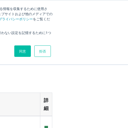
する情報を収集するために使用さ
検索
様の声
Current
日本語
ェブサイトおよび他のメディアでの
プライバシーポリシー
をご覧くだ
未解決の制約
行わない設定を記憶するために1つ
解消した制約
V1.0.1
同意
拒否
詳
細
■