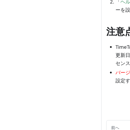
「
ヘル
ーを
注意
Tim
更新
セン
バー
設定
前へ