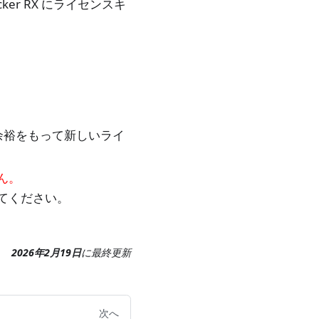
cker RX にライセンスキ
余裕をもって新しいライ
ん。
てください。
2026年2月19日
に
最終更新
次へ