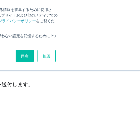
する情報を収集するために使用さ
検索
様の声
Current
日本語
ェブサイトおよび他のメディアでの
プライバシーポリシー
をご覧くだ
概要
行わない設定を記憶するために1つ
契約書（contract）
ライセンスキーの設定
同意
拒否
注意点
ルを送付します。