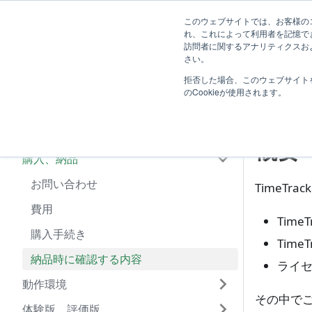
ユーザー向
システム管
このウェブサイトでは、お客様のコ
TimeTracker RX ヘルプ
れ、これによって利用者を記憶で
け
け
訪問者に関するアナリティクスおよ
はじめに
さい。
拒否した場合、このウェブサイト
よくあるご質問
納
のCookieが使用されます。
製品の基本情報
ライセンス、エディション
概要
購入、納品
お問い合わせ
TimeT
費用
Time
購入手続き
Time
納品時に確認する内容
ライ
動作環境
その中で
体験版、評価版