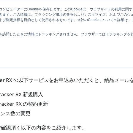
理者向
ナレッ
関連ペー
拡張機
ンピューターにCookieを保存します。このCookieは、ウェブサイトの利用に関
|
ユーザー
きます。この情報は、ブラウジング環境の改善およびカスタマイズ、およびこのウ
ジ
ジ
能
び測定指標を目的として使用されるものです。当社のCookieについての詳細は、
よくあるご質問
購入、納品
納品時に確認する内容
を訪問したときに情報はトラッキングされません。ブラウザーではトラッキングを
品時に確認する内容
racker RX の以下サービスをお申込みいただくと、納品メー
Tracker RX 新規購入
Tracker RX の契約更新
センス数の変更
ご確認頂く以下の内容をご紹介します。