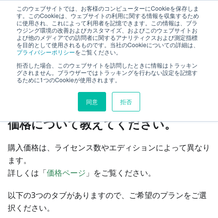
このウェブサイトでは、お客様のコンピューターにCookieを保存しま
TimeTracker RX ヘルプ
す。このCookieは、ウェブサイトの利用に関する情報を収集するため
に使用され、これによって利用者を記憶できます。この情報は、ブラ
ウジング環境の改善およびカスタマイズ、およびこのウェブサイトお
よび他のメディアでの訪問者に関するアナリティクスおよび測定指標
よくあるご質問
購入、納品
費用
を目的として使用されるものです。当社のCookieについての詳細は、
プライバシーポリシー
をご覧ください。
拒否した場合、このウェブサイトを訪問したときに情報はトラッキン
このページの見出し
グされません。ブラウザーではトラッキングを行わない設定を記憶す
るために1つのCookieが使用されます。
費用
同意
拒否
価格について教えてください。
購入価格は、ライセンス数やエディションによって異なり
ます。
詳しくは「
価格ページ
」をご覧ください。
以下の3つのタブがありますので、ご希望のプランをご選
択ください。