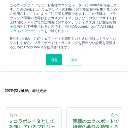
このウェブサイトでは、お客様のコンピューターにCookieを保存しま
TimeTracker RX ヘルプ
す。このCookieは、ウェブサイトの利用に関する情報を収集するため
に使用され、これによって利用者を記憶できます。この情報は、ブラ
ウジング環境の改善およびカスタマイズ、およびこのウェブサイトお
よび他のメディアでの訪問者に関するアナリティクスおよび測定指標
既知の問題
問題の詳細
を目的として使用されるものです。当社のCookieについての詳細は、
プライバシーポリシー
をご覧ください。
---以下、解消した問題------------------
拒否した場合、このウェブサイトを訪問したときに情報はトラッキン
グされません。ブラウザーではトラッキングを行わない設定を記憶す
---以下、解消した問題---------
るために1つのCookieが使用されます。
---------
同意
拒否
2026年2月6日
に
最終更新
前へ
次へ
コラボレータとして
実績のエクスポートで
設定しているプロジェ
特定の条件を指定する