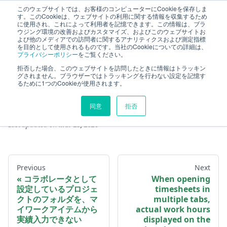
このウェブサイトでは、お客様のコンピューターにCookieを保存しま
TimeTracker Help
す。このCookieは、ウェブサイトの利用に関する情報を収集するため
に使用され、これによって利用者を記憶できます。この情報は、ブラ
ウジング環境の改善およびカスタマイズ、およびこのウェブサイトお
よび他のメディアでの訪問者に関するアナリティクスおよび測定指標
Known Issue
Problem Details
separetor
を目的として使用されるものです。当社のCookieについての詳細は、
プライバシーポリシー
をご覧ください。
separetor
拒否した場合、このウェブサイトを訪問したときに情報はトラッキン
グされません。ブラウザーではトラッキングを行わない設定を記憶す
るために1つのCookieが使用されます。
同意
拒否
Last updated
on
Mar 25, 2026
Previous
Next
コラボレータとして
When opening
設定しているプロジェ
timesheets in
クトのフォルダを、マ
multiple tabs,
イワークアイテムから
actual work hours
実績入力できない
displayed on the