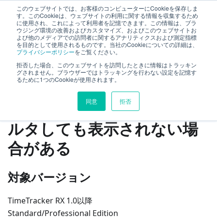
このウェブサイトでは、お客様のコンピューターにCookieを保存しま
TimeTracker RX ヘルプ
す。このCookieは、ウェブサイトの利用に関する情報を収集するため
に使用され、これによって利用者を記憶できます。この情報は、ブラ
ウジング環境の改善およびカスタマイズ、およびこのウェブサイトお
よび他のメディアでの訪問者に関するアナリティクスおよび測定指標
既知の問題
問題の詳細
を目的として使用されるものです。当社のCookieについての詳細は、
プライバシーポリシー
をご覧ください。
所属組織でユーザーをフィルタしても表示されない場合がある
拒否した場合、このウェブサイトを訪問したときに情報はトラッキン
グされません。ブラウザーではトラッキングを行わない設定を記憶す
るために1つのCookieが使用されます。
このページの見出し
同意
拒否
所属組織でユーザーをフィ
ルタしても表示されない場
合がある
対象バージョン
TimeTracker RX 1.0以降
Standard/Professional Edition